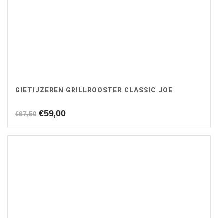
GIETIJZEREN GRILLROOSTER CLASSIC JOE
Oorspronkelijke
Huidige
€
59,00
€
67,50
prijs
prijs
was:
is:
€67,50.
€59,00.