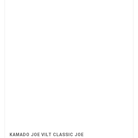
€59,90.
€52,00.
KAMADO JOE VILT CLASSIC JOE