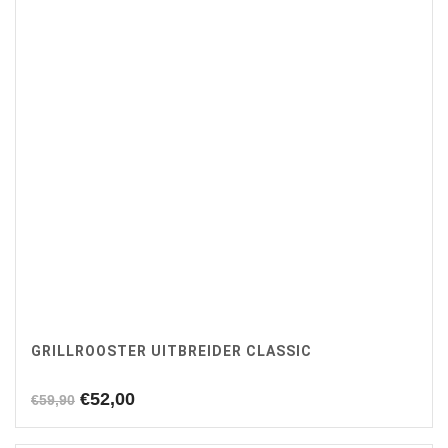
GRILLROOSTER UITBREIDER CLASSIC
Oorspronkelijke
Huidige
€
52,00
€
59,90
prijs
prijs
was:
is: