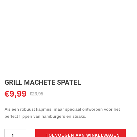
GRILL MACHETE SPATEL
€
9,99
Oorspronkelijke
Huidige
€
23,95
prijs
prijs
was:
Als een robuust kapmes, maar speciaal ontworpen voor het
is:
perfect flippen van hamburgers en steaks.
€23,95.
€9,99.
TOEVOEGEN AAN WINKELWAGEN