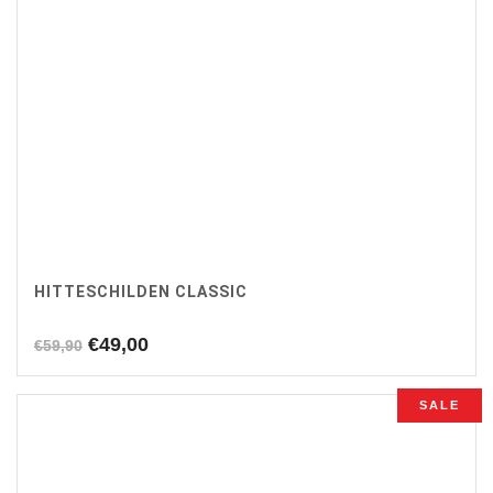
HITTESCHILDEN CLASSIC
Oorspronkelijke
Huidige
€
49,00
€
59,90
prijs
prijs
was:
is:
SALE
€59,90.
€49,00.