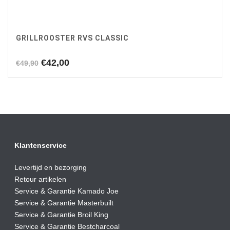
GRILLROOSTER RVS CLASSIC
Oorspronkelijke
Huidige
€
42,00
€
49,90
prijs
prijs
was:
is:
€49,90.
€42,00.
Klantenservice
Levertijd en bezorging
Retour artikelen
Service & Garantie Kamado Joe
Service & Garantie Masterbuilt
Service & Garantie Broil King
Service & Garantie Bestcharcoal