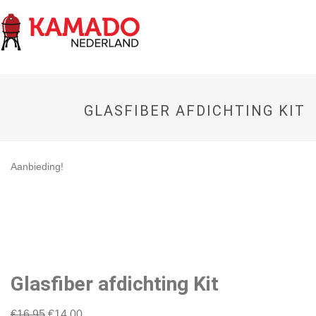
GLASFIBER AFDICHTING KIT
Aanbieding!
Glasfiber afdichting Kit
Oorspronkelijke
Huidige
€
16,95
€
14,00