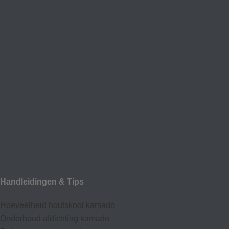
Handleidingen & Tips
Hoeveelheid houtskool kamado
Onderhoud afdic
hting kamado