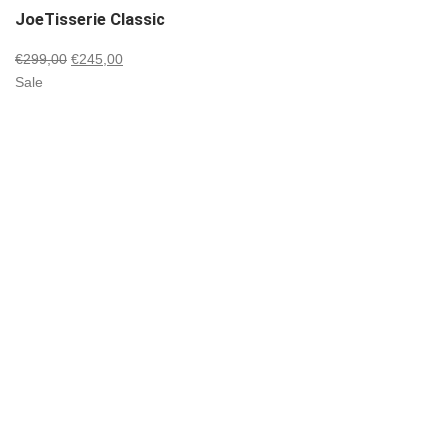
JoeTisserie Classic
Oorspronkelijke
Huidige
€
299,00
€
245,00
prijs
prijs
Sale
was:
is:
€299,00.
€245,00.