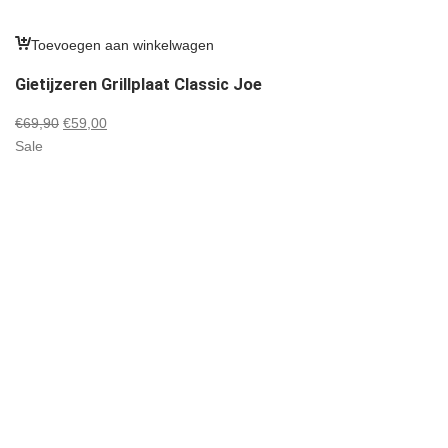
Toevoegen aan winkelwagen
Gietijzeren Grillplaat Classic Joe
Oorspronkelijke
Huidige
€
69,90
€
59,00
prijs
prijs
Sale
was:
is:
€69,90.
€59,00.