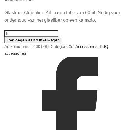
prijs
prijs
Glasfiber Afdichting Kit in een tube van 60ml. Nodig voor
was:
is:
onderhoud van het glasfiber op een kamado.
€16,95.
€14,00.
Toevoegen aan winkelwagen
Artikelnummer:
6301463
Categorieën:
Accessoires
,
BBQ
accessoires