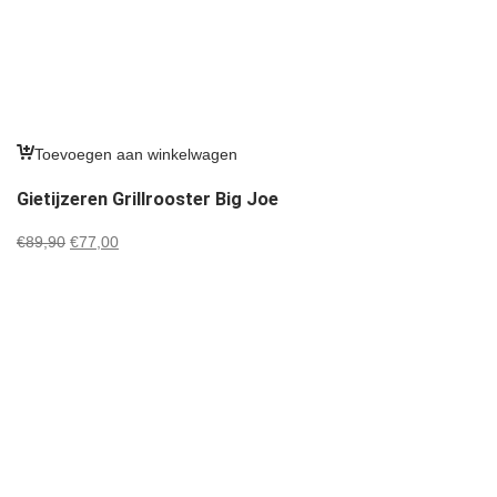
Toevoegen aan winkelwagen
Gietijzeren Grillrooster Big Joe
Oorspronkelijke
Huidige
€
89,90
€
77,00
prijs
prijs
was:
is:
€89,90.
€77,00.