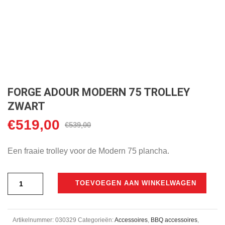
FORGE ADOUR MODERN 75 TROLLEY
ZWART
€
519,00
Oorspronkelijke
Huidige
€
539,00
prijs
prijs
was:
is:
Een fraaie trolley voor de Modern 75 plancha.
€539,00.
€519,00.
TOEVOEGEN AAN WINKELWAGEN
Artikelnummer:
030329
Categorieën:
Accessoires
,
BBQ accessoires
,