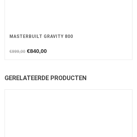
MASTERBUILT GRAVITY 800
Oorspronkelijke
Huidige
€
840,00
€
999,00
prijs
prijs
was:
is:
€999,00.
€840,00.
GERELATEERDE PRODUCTEN