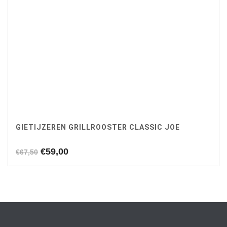
GIETIJZEREN GRILLROOSTER CLASSIC JOE
Oorspronkelijke
Huidige
€
59,00
€
67,50
prijs
prijs
was:
is:
€67,50.
€59,00.