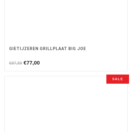
GIETIJZEREN GRILLPLAAT BIG JOE
Oorspronkelijke
Huidige
€
77,00
€
87,50
prijs
prijs
was:
is:
SALE
€87,50.
€77,00.