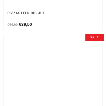
PIZZASTEEN BIG JOE
Oorspronkelijke
Huidige
€
39,50
€
44,90
prijs
prijs
was:
is:
SALE
€44,90.
€39,50.