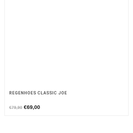
REGENHOES CLASSIC JOE
Oorspronkelijke
Huidige
€
69,00
€
79,90
prijs
prijs
was:
is:
€79,90.
€69,00.