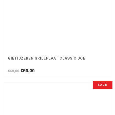
GIETIJZEREN GRILLPLAAT CLASSIC JOE
Oorspronkelijke
Huidige
€
59,00
€
69,90
prijs
prijs
was:
is:
SALE
€69,90.
€59,00.