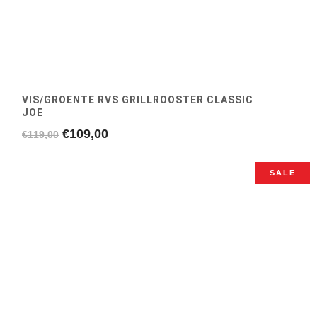
VIS/GROENTE RVS GRILLROOSTER CLASSIC
JOE
Oorspronkelijke
Huidige
€
109,00
€
119,00
prijs
prijs
was:
is:
SALE
€119,00.
€109,00.