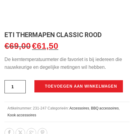
ETI THERMAPEN CLASSIC ROOD
€
69,00
€
61,50
Oorspronkelijke
Huidige
prijs
prijs
De kerntemperatuurmeter die favoriet is bij iedereen die
was:
is:
nauwkeurige en degelijke metingen wil hebben.
€69,00.
€61,50.
TOEVOEGEN AAN WINKELWAGEN
Artikelnummer:
231-247
Categorieën:
Accessoires
,
BBQ accessoires
,
Kook accessoires