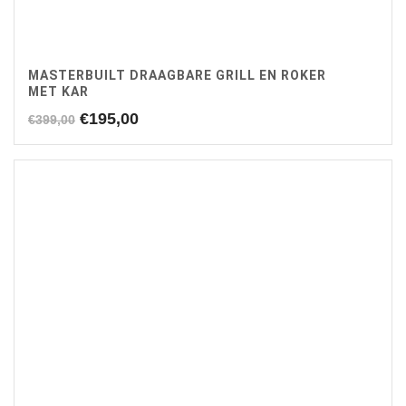
MASTERBUILT DRAAGBARE GRILL EN ROKER
MET KAR
Oorspronkelijke
Huidige
€
195,00
€
399,00
prijs
prijs
was:
is:
€399,00.
€195,00.