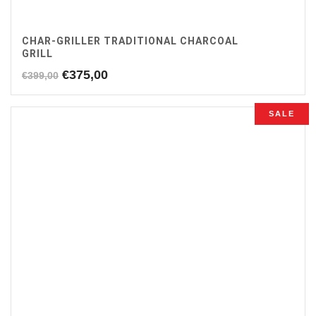
CHAR-GRILLER TRADITIONAL CHARCOAL
GRILL
Oorspronkelijke
Huidige
€
375,00
€
399,00
prijs
prijs
was:
is:
SALE
€399,00.
€375,00.