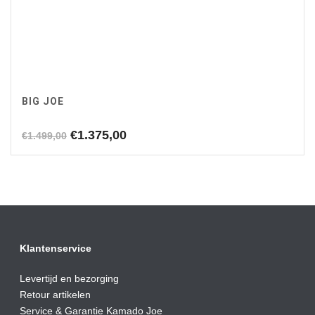
BIG JOE
Oorspronkelijke
Huidige
€
1.375,00
€
1.499,00
prijs
prijs
was:
is:
€1.499,00.
€1.375,00.
Klantenservice
Levertijd en bezorging
Retour artikelen
Service & Garantie Kamado Joe