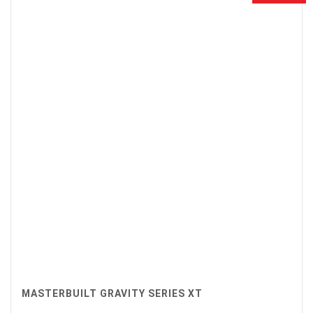
€1.499,00.
€1.365,00.
MASTERBUILT GRAVITY SERIES XT