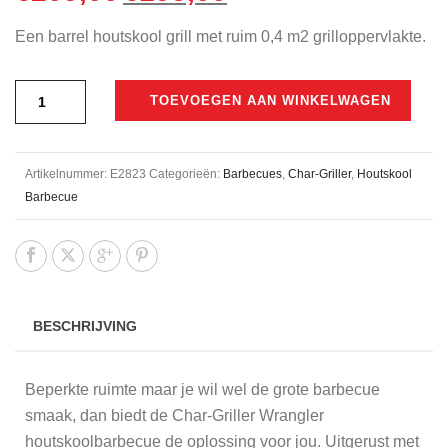
prijs
prijs
Een barrel houtskool grill met ruim 0,4 m2 grilloppervlakte.
was:
is:
€209,00.
€195,00.
TOEVOEGEN AAN WINKELWAGEN
Artikelnummer:
E2823
Categorieën:
Barbecues
,
Char-Griller
,
Houtskool
Barbecue
BESCHRIJVING
Beperkte ruimte maar je wil wel de grote barbecue
smaak, dan biedt de Char-Griller Wrangler
houtskoolbarbecue de oplossing voor jou. Uitgerust met