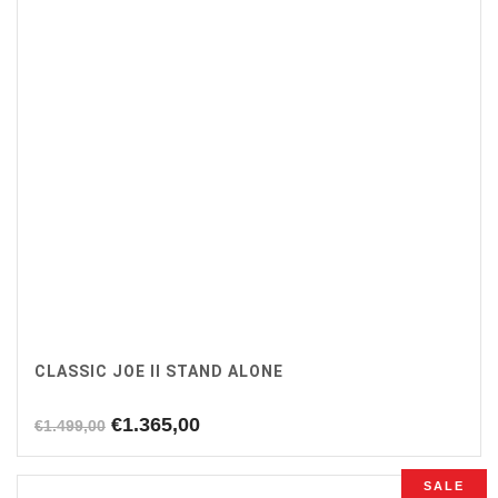
CLASSIC JOE II STAND ALONE
Oorspronkelijke
Huidige
€
1.365,00
€
1.499,00
prijs
prijs
was:
is:
SALE