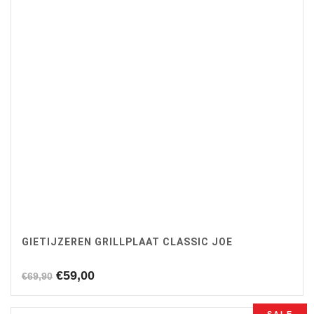
GIETIJZEREN GRILLPLAAT CLASSIC JOE
Oorspronkelijke
Huidige
€
59,00
€
69,90
prijs
prijs
was:
is: