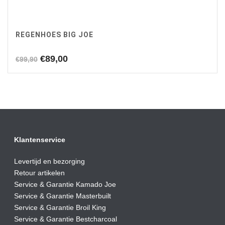
REGENHOES BIG JOE
Oorspronkelijke
Huidige
€
89,00
€
99,90
prijs
prijs
was:
is:
€99,90.
€89,00.
Klantenservice
Levertijd en bezorging
Retour artikelen
Service & Garantie Kamado Joe
Service & Garantie Masterbuilt
Service & Garantie Broil King
Service & Garantie Bestcharcoal