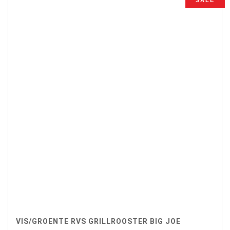
SALE
€69,90.
€59,00.
VIS/GROENTE RVS GRILLROOSTER BIG JOE