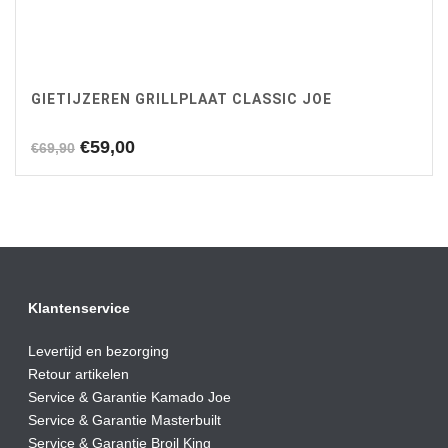
GIETIJZEREN GRILLPLAAT CLASSIC JOE
Oorspronkelijke
Huidige
€
59,00
€
69,90
prijs
prijs
was:
is:
€69,90.
€59,00.
Klantenservice
Levertijd en bezorging
Retour artikelen
Service & Garantie Kamado Joe
Service & Garantie Masterbuilt
Service & Garantie Broil King