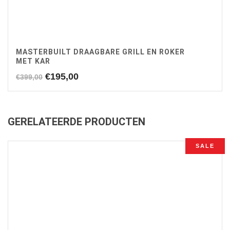
MASTERBUILT DRAAGBARE GRILL EN ROKER
MET KAR
Oorspronkelijke
Huidige
€
195,00
€
399,00
prijs
prijs
was:
is:
€399,00.
€195,00.
GERELATEERDE PRODUCTEN
SALE