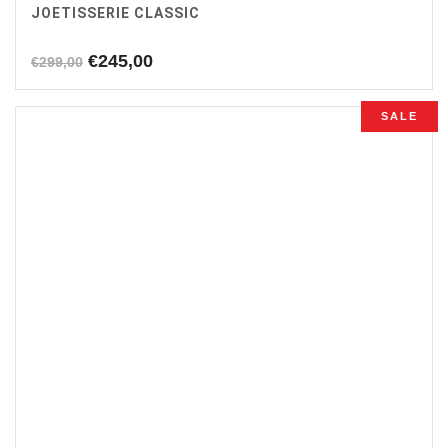
JOETISSERIE CLASSIC
Oorspronkelijke
Huidige
€
245,00
€
299,00
prijs
prijs
was:
is:
SALE
€299,00.
€245,00.