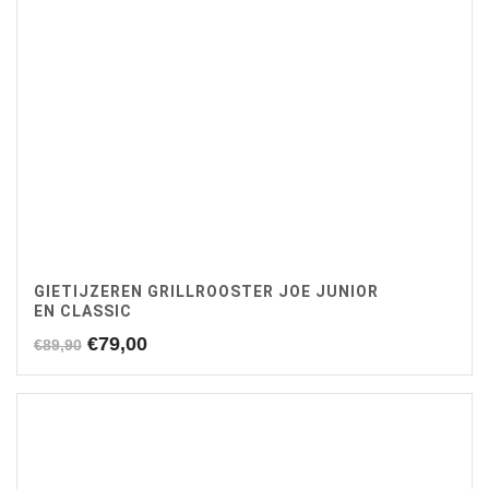
GIETIJZEREN GRILLROOSTER JOE JUNIOR
EN CLASSIC
Oorspronkelijke
Huidige
€
79,00
€
89,90
prijs
prijs
was:
is:
€89,90.
€79,00.