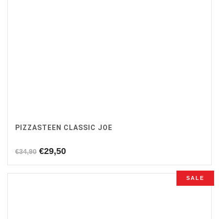
PIZZASTEEN CLASSIC JOE
Oorspronkelijke
Huidige
€
29,50
€
34,90
prijs
prijs
was:
is:
SALE
€34,90.
€29,50.