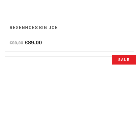
REGENHOES BIG JOE
Oorspronkelijke
Huidige
€
89,00
€
99,90
prijs
prijs
was:
is:
SALE
€99,90.
€89,00.