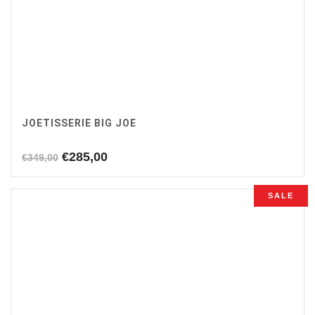
JOETISSERIE BIG JOE
Oorspronkelijke
Huidige
€
285,00
€
349,00
prijs
prijs
was:
is:
SALE
€349,00.
€285,00.