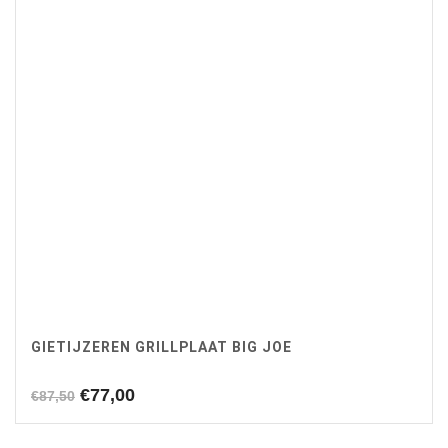
GIETIJZEREN GRILLPLAAT BIG JOE
Oorspronkelijke
Huidige
€
77,00
€
87,50
prijs
prijs
was:
is: