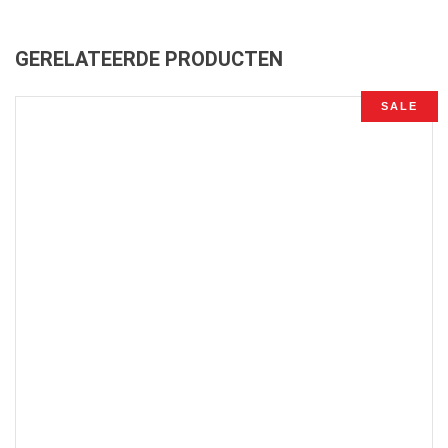
was:
is:
€399,00.
€195,00.
GERELATEERDE PRODUCTEN
SALE