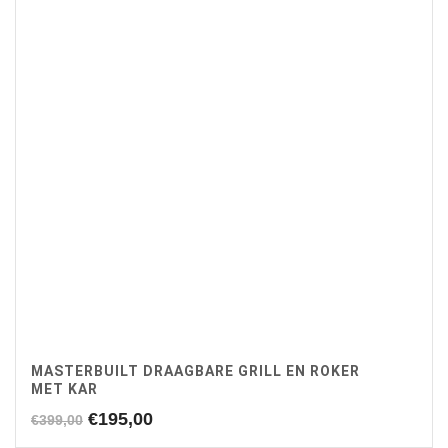
MASTERBUILT DRAAGBARE GRILL EN ROKER
MET KAR
Oorspronkelijke
Huidige
€
195,00
€
399,00
prijs
prijs