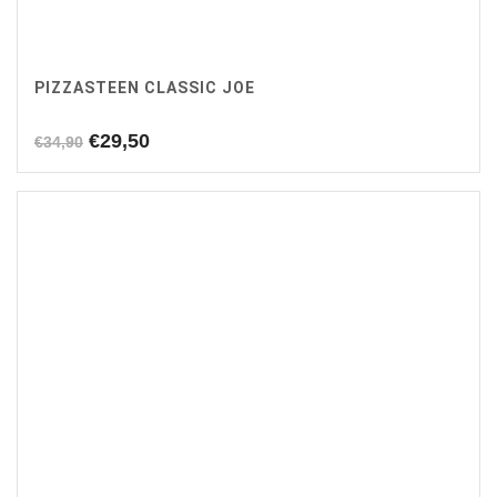
PIZZASTEEN CLASSIC JOE
Oorspronkelijke
Huidige
€
29,50
€
34,90
prijs
prijs
was:
is:
€34,90.
€29,50.