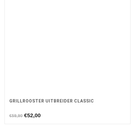
GRILLROOSTER UITBREIDER CLASSIC
Oorspronkelijke
Huidige
€
52,00
€
59,90
prijs
prijs
was:
is: