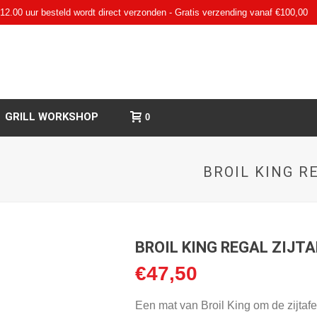
12.00 uur besteld wordt direct verzonden - Gratis verzending vanaf €100,00
GRILL WORKSHOP
0
BROIL KING R
BROIL KING REGAL ZIJT
€
47,50
Een mat van Broil King om de zijtaf