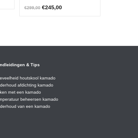
Oorspronkelijke
Huidige
€
245,00
€
299,00
prijs
prijs
was:
is:
€299,00.
€245,00.
ndleidingen & Tips
eveelheid houtskool kamado
derhoud afdic
hting kamado
ken met een kamado
mperatuur beheersen kamado
derhoud van een kamado