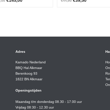
Oorspronkelijke
Huidige
Oorspronkelijke
Huidige
€
145,00
€
39,50
,00
€
44,90
prijs
prijs
prijs
prijs
was:
is:
was:
is:
€159,00.
€145,00.
€44,90.
€39,50.
Adres
Ha
Kamado Nederland
Ho
BBQ Hal Alkmaar
On
Berenkoog 93
Ro
1822 BN Alkmaar
Te
On
Openingstijden
Maandag t/m donderdag 08.30 - 17.00 uur
Vrijdag 08:30 - 12.30 uur