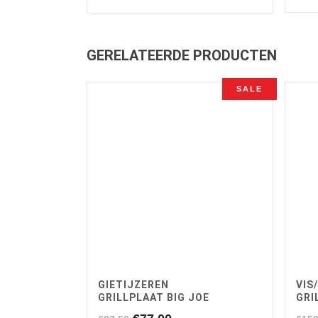
prijs
prijs
was:
is:
€99,00.
€84,00.
GERELATEERDE PRODUCTEN
SALE
GIETIJZEREN
VIS
GRILLPLAAT BIG JOE
GRI