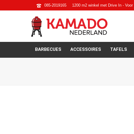
085-2019165
1200 m2 winkel met Drive In - Voor 
BARBECUES
ACCESSOIRES
TAFELS