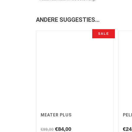
ANDERE SUGGESTIES…
SALE
MEATER PLUS
PEL
Oorspronkelijke
Huidige
€
84,00
€
24
€
99,00