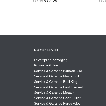
Oorspronkelijke
Huidige
€
77,00
€
87,50
€
159
prijs
prijs
was:
is:
€87,50.
€77,00.
Klantenservice
Levertijd en bezorging
Retour artikelen
Service & Garantie Kamado Joe
Service & Garantie Masterbuilt
Service & Garantie Broil King
Service & Garantie Bestcharcoal
Service & Garantie Meater
Service & Garantie Char-Griller
Service & Garantie Forge Adour