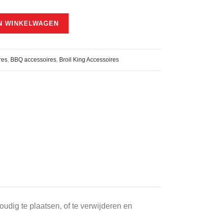
N WINKELWAGEN
res
,
BBQ accessoires
,
Broil King Accessoires
udig te plaatsen, of te verwijderen en