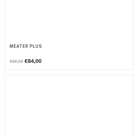
MEATER PLUS
Oorspronkelijke
Huidige
€
84,00
€
99,00
prijs
prijs
was:
is:
€99,00.
€84,00.