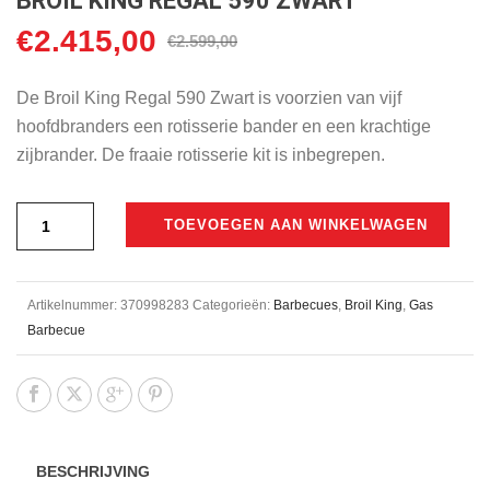
BROIL KING REGAL 590 ZWART
€
2.415,00
Oorspronkelijke
Huidige
€
2.599,00
prijs
prijs
was:
is:
De Broil King Regal 590 Zwart is voorzien van vijf
€2.599,00.
€2.415,00.
hoofdbranders een rotisserie bander en een krachtige
zijbrander. De fraaie rotisserie kit is inbegrepen.
TOEVOEGEN AAN WINKELWAGEN
Artikelnummer:
370998283
Categorieën:
Barbecues
,
Broil King
,
Gas
Barbecue
BESCHRIJVING