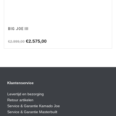
BIG JOE III
Oorspronkelijke
Huidige
€
2.575,00
€
2.999,00
prijs
prijs
was:
is:
€2.999,00.
€2.575,00.
Klantenservice
Levertijd en bezorging
Retour artikelen
Service & Garantie Kamado Joe
Service & Garantie Masterbuilt