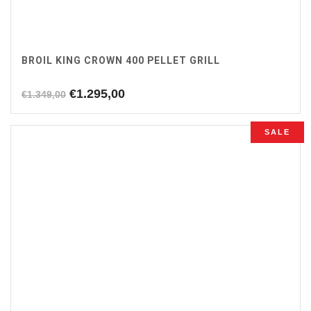
BROIL KING CROWN 400 PELLET GRILL
Oorspronkelijke
Huidige
€
1.295,00
€
1.349,00
prijs
prijs
was:
is:
SALE
€1.349,00.
€1.295,00.