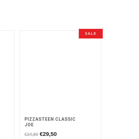
SALE
PIZZASTEEN CLASSIC
JOE
Oorspronkelijke
Huidige
€
29,50
€
34,90