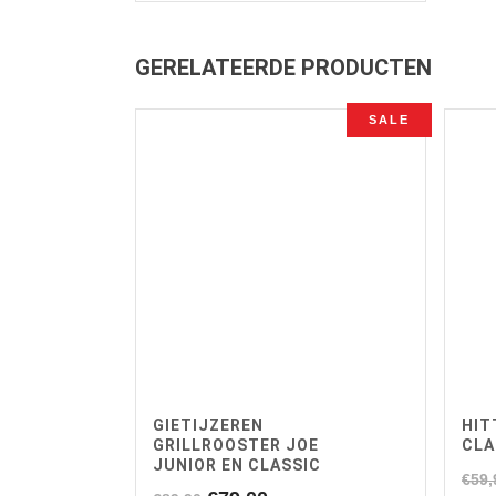
was:
is:
€999,00.
€840,00.
GERELATEERDE PRODUCTEN
SALE
GIETIJZEREN
HIT
GRILLROOSTER JOE
CLA
JUNIOR EN CLASSIC
€
59,