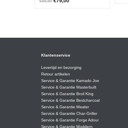
Oorspronkelijke
Huidige
€
79,00
€
89,90
prijs
prijs
was:
is:
€89,90.
€79,00.
Klantenservice
Levertijd en bezorging
Retour artikelen
Service & Garantie Kamado Joe
Service & Garantie Masterbuilt
Service & Garantie Broil King
Service & Garantie Bestcharcoal
Service & Garantie Meater
Service & Garantie Char-Griller
Service & Garantie Forge Adour
Service & Garantie Moddern