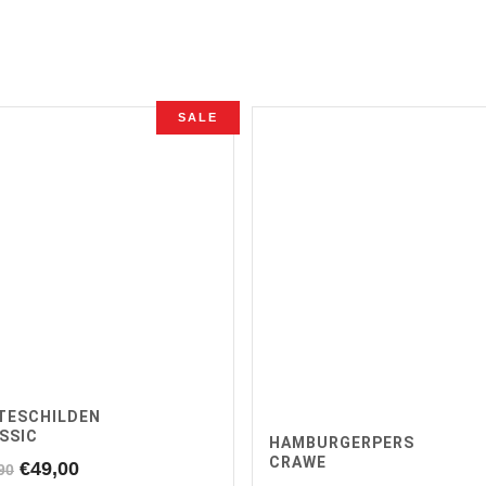
SALE
TESCHILDEN
SSIC
HAMBURGERPERS
CRAWE
Oorspronkelijke
Huidige
€
49,00
90