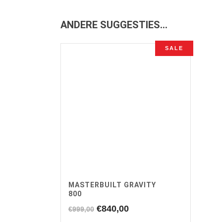
ANDERE SUGGESTIES…
SALE
MASTERBUILT GRAVITY
800
Oorspronkelijke
Huidige
€
840,00
€
999,00
prijs
prijs