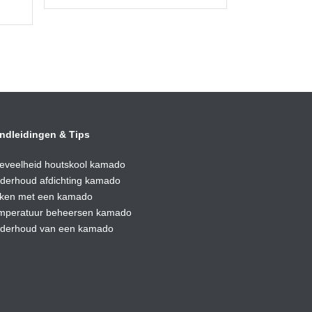
prijs
prijs
was:
is:
€34,90.
€29,50.
ndleidingen & Tips
eveelheid houtskool kamado
derhoud afdic
hting kamado
ken met een kamado
mperatuur beheersen kamado
derhoud van een kamado