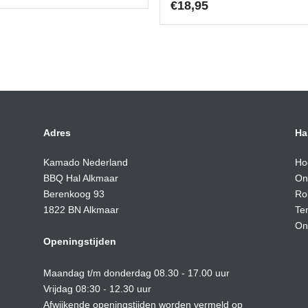
prijs
prijs
€
18,95
was:
is:
€59,90.
€49,00.
Adres
Ha
Kamado Nederland
Ho
BBQ Hal Alkmaar
On
Berenkoog 93
Ro
1822 BN Alkmaar
Te
On
Openingstijden
Maandag t/m donderdag 08.30 - 17.00 uur
Vrijdag 08:30 - 12.30 uur
Afwijkende openingstijden worden vermeld op