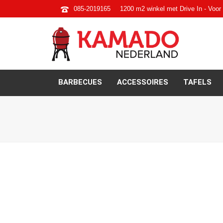
085-2019165
1200 m2 winkel met Drive In - Voor 
BARBECUES
ACCESSOIRES
TAFELS