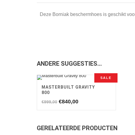
Deze Borniak beschermhoes is geschikt voor
ANDERE SUGGESTIES…
SALE
MASTERBUILT GRAVITY
800
Oorspronkelijke
Huidige
€
840,00
€
999,00
prijs
prijs
was:
is:
€999,00.
€840,00.
GERELATEERDE PRODUCTEN