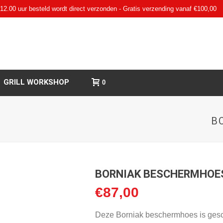
12.00 uur besteld wordt direct verzonden - Gratis verzending vanaf €100,00
GRILL WORKSHOP
0
B
BORNIAK BESCHERMHOE
€
87,00
Deze Borniak beschermhoes is gesc