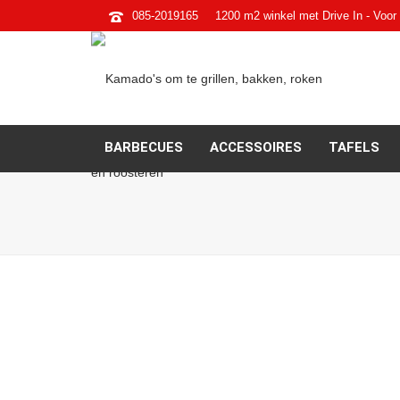
085-2019165
1200 m2 winkel met Drive In - Voor 
BARBECUES
ACCESSOIRES
TAFELS