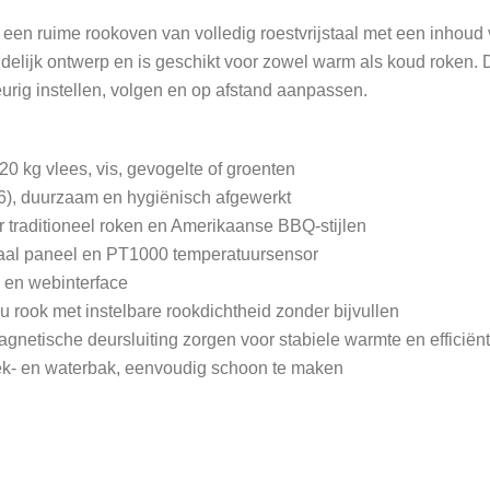
 een ruime rookoven van volledig roestvrijstaal met een inhoud 
ndelijk ontwerp en is geschikt voor zowel warm als koud roken. 
rig instellen, volgen en op afstand aanpassen.
 20 kg vlees, vis, gevogelte of groenten
016), duurzaam en hygiënisch afgewerkt
r traditioneel roken en Amerikaanse BBQ-stijlen
gitaal paneel en PT1000 temperatuursensor
p en webinterface
u rook met instelbare rookdichtheid zonder bijvullen
agnetische deursluiting zorgen voor stabiele warmte en efficiën
ek- en waterbak, eenvoudig schoon te maken