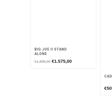
BIG JOE II STAND
ALONE
Oorspronkelijke
Huidige
€
1.575,00
€
1.899,00
prijs
prijs
was:
is:
CAD
€1.899,00.
€1.575,00.
€
50