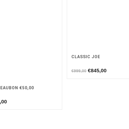
CLASSIC JOE
Oorspronkelijke
Huidige
€
845,00
€
999,00
prijs
prijs
was:
is:
EAUBON €50,00
€999,00.
€845,00.
,00