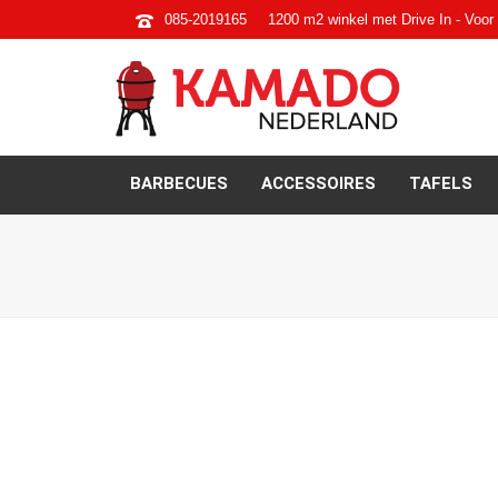
085-2019165
1200 m2 winkel met Drive In - Voor 
BARBECUES
ACCESSOIRES
TAFELS