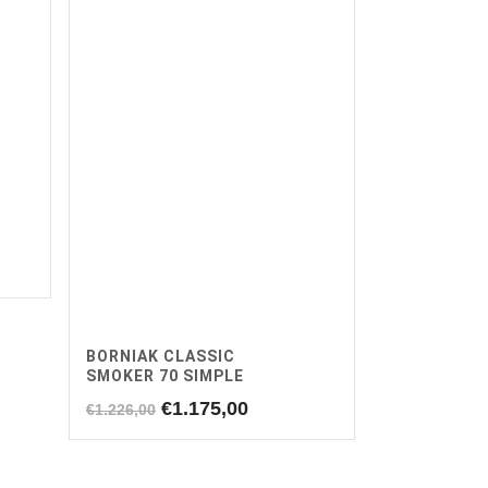
BORNIAK CLASSIC
SMOKER 70 SIMPLE
Oorspronkelijke
Huidige
€
1.175,00
€
1.226,00
prijs
prijs
was:
is:
€1.226,00.
€1.175,00.