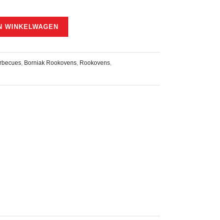
N WINKELWAGEN
rbecues
,
Borniak Rookovens
,
Rookovens
,