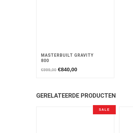
MASTERBUILT GRAVITY
800
Oorspronkelijke
Huidige
€
840,00
€
999,00
prijs
prijs
was:
is:
€999,00.
€840,00.
GERELATEERDE PRODUCTEN
SALE