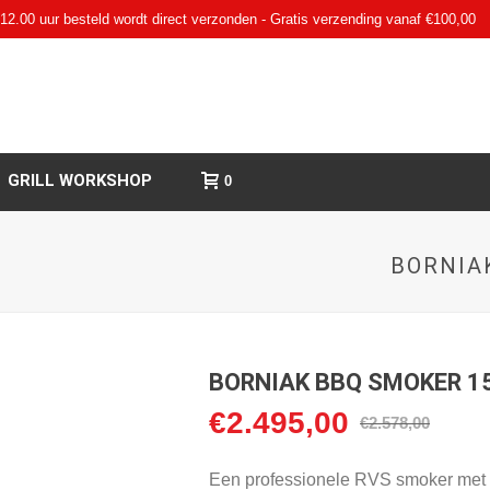
12.00 uur besteld wordt direct verzonden - Gratis verzending vanaf €100,00
GRILL WORKSHOP
0
BORNIA
BORNIAK BBQ SMOKER 15
€
2.495,00
Oorspronkelijke
Huidige
€
2.578,00
prijs
prijs
was:
is:
Een professionele RVS smoker met ti