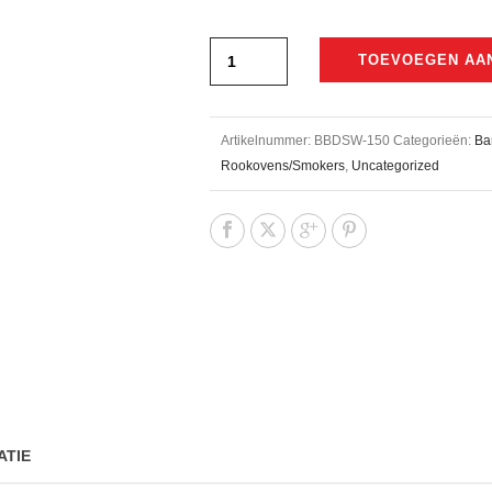
€2.578,00.
€2.495,00.
TOEVOEGEN AA
Artikelnummer:
BBDSW-150
Categorieën:
Ba
Rookovens/Smokers
,
Uncategorized
ATIE