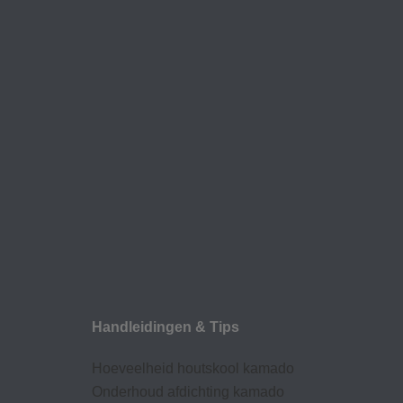
Handleidingen & Tips
Hoeveelheid houtskool kamado
Onderhoud afdic
hting kamado