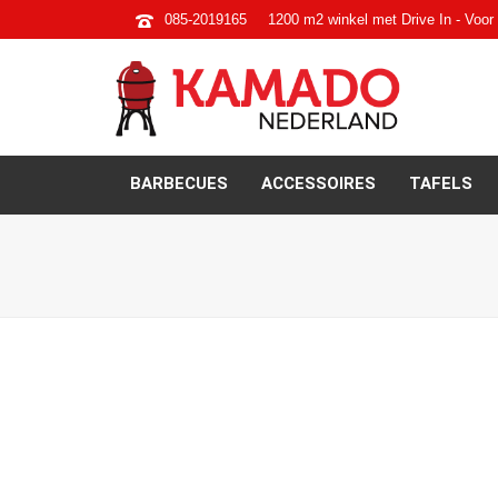
085-2019165
1200 m2 winkel met Drive In - Voor 
BARBECUES
ACCESSOIRES
TAFELS