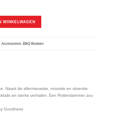
N WINKELWAGEN
:
Accessoires
,
BBQ Boeken
. Naast de allernieuwste, mooiste en stoerste
ocktails en sterke verhalen. Een Rotterdammer zou
key Goodness