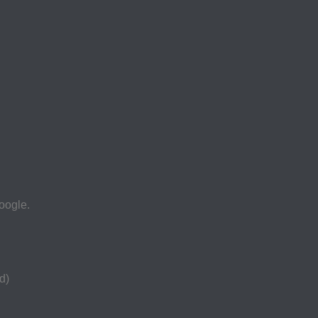
oogle.
d)