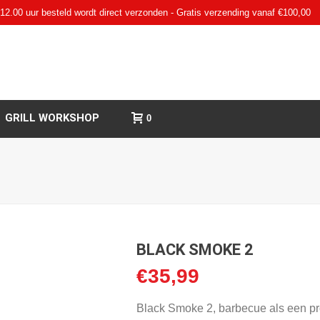
12.00 uur besteld wordt direct verzonden - Gratis verzending vanaf €100,00
GRILL WORKSHOP
0
BLACK SMOKE 2
€
35,99
Black Smoke 2, barbecue als een pr