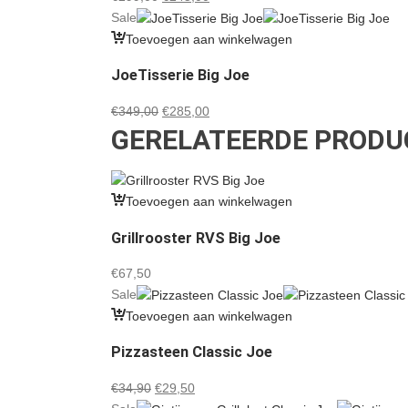
prijs
prijs
Sale
was:
is:
Toevoegen aan winkelwagen
€299,00.
€245,00.
JoeTisserie Big Joe
Oorspronkelijke
Huidige
€
349,00
€
285,00
GERELATEERDE PRODU
prijs
prijs
was:
is:
€349,00.
€285,00.
Toevoegen aan winkelwagen
Grillrooster RVS Big Joe
€
67,50
Sale
Toevoegen aan winkelwagen
Pizzasteen Classic Joe
Oorspronkelijke
Huidige
€
34,90
€
29,50
prijs
prijs