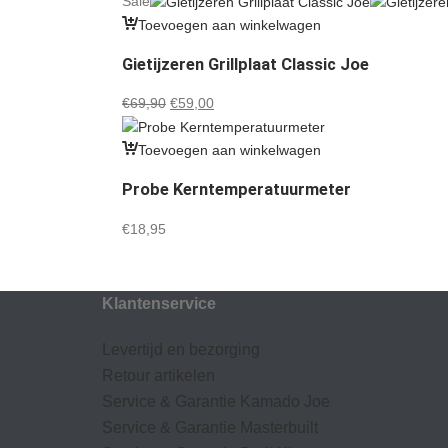
Sale
was:
is:
Toevoegen aan winkelwagen
€34,90.
€29,50.
Gietijzeren Grillplaat Classic Joe
Oorspronkelijke
Huidige
€
69,90
€
59,00
prijs
prijs
was:
is:
Toevoegen aan winkelwagen
€69,90.
€59,00.
Probe Kerntemperatuurmeter
€
18,95
Klantenservice
Levertijd en bezorging
Retour artikelen
Service & Garantie Kamado Joe
Service & Garantie Masterbuilt