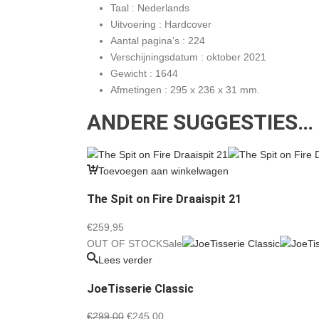
Taal : Nederlands
Uitvoering : Hardcover
Aantal pagina’s : 224
Verschijningsdatum : oktober 2021
Gewicht : 1644
Afmetingen : 295 x 236 x 31 mm.
ANDERE SUGGESTIES…
Toevoegen aan winkelwagen
The Spit on Fire Draaispit 21
€
259,95
OUT OF STOCK
Sale
Lees verder
JoeTisserie Classic
Oorspronkelijke
Huidige
€
299,00
€
245,00