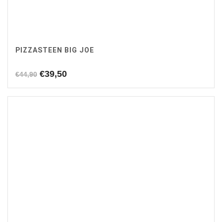
PIZZASTEEN BIG JOE
Oorspronkelijke
Huidige
€
39,50
€
44,90
prijs
prijs
was:
is:
€44,90.
€39,50.