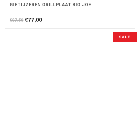
GIETIJZEREN GRILLPLAAT BIG JOE
Oorspronkelijke
Huidige
€
77,00
€
87,50
prijs
prijs
was:
is:
SALE
€87,50.
€77,00.