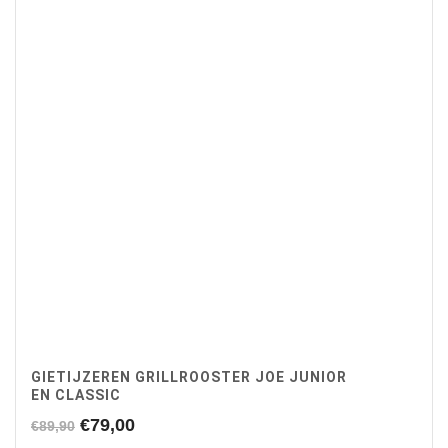
GIETIJZEREN GRILLROOSTER JOE JUNIOR
EN CLASSIC
Oorspronkelijke
Huidige
€
79,00
€
89,90
prijs
prijs