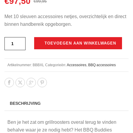
€
97,50
Oorspronkelijke
Huidige
€
99,95
prijs
prijs
was:
is:
Met 10 sleuven accessoires netjes, overzichtelijk en direct
€99,95.
€97,50.
binnen handbereik opgeborgen.
TOEVOEGEN AAN WINKELWAGEN
Artikelnummer:
BBBXL
Categorieën:
Accessoires
,
BBQ accessoires
BESCHRIJVING
Ben je het zat om grillroosters overal terug te vinden
behalve waar je ze nodig hebt? Het BBQ Buddies