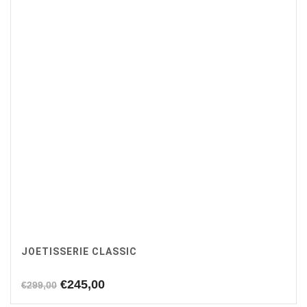
JOETISSERIE CLASSIC
Oorspronkelijke
Huidige
€
245,00
€
299,00
prijs
prijs