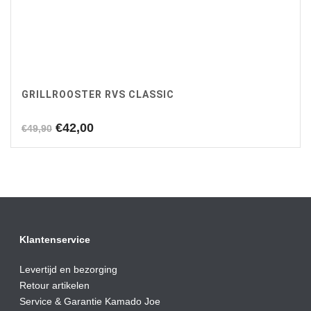
GRILLROOSTER RVS CLASSIC
Oorspronkelijke
Huidige
€
42,00
€
49,90
prijs
prijs
was:
is:
€49,90.
€42,00.
Klantenservice
Levertijd en bezorging
Retour artikelen
Service & Garantie Kamado Joe