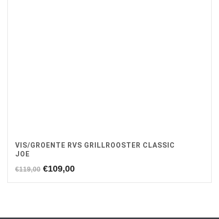
VIS/GROENTE RVS GRILLROOSTER CLASSIC
JOE
Oorspronkelijke
Huidige
€
109,00
€
119,00
prijs
prijs
was:
is:
€119,00.
€109,00.