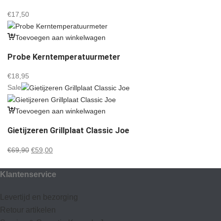
€
17,50
Toevoegen aan winkelwagen
Probe Kerntemperatuurmeter
€
18,95
Sale
Toevoegen aan winkelwagen
Gietijzeren Grillplaat Classic Joe
Oorspronkelijke
Huidige
€
69,90
€
59,00
prijs
prijs
was:
is:
Klantenservice
€69,90.
€59,00.
Levertijd en bezorging
Retour artikelen