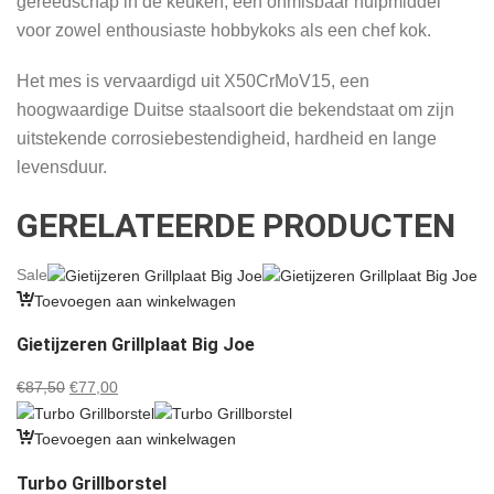
gereedschap in de keuken, een onmisbaar hulpmiddel
voor zowel enthousiaste hobbykoks als een chef kok.
Het mes is vervaardigd uit X50CrMoV15, een
hoogwaardige Duitse staalsoort die bekendstaat om zijn
uitstekende corrosiebestendigheid, hardheid en lange
levensduur.
GERELATEERDE PRODUCTEN
Sale
Toevoegen aan winkelwagen
Gietijzeren Grillplaat Big Joe
Oorspronkelijke
Huidige
€
87,50
€
77,00
prijs
prijs
was:
is:
Toevoegen aan winkelwagen
€87,50.
€77,00.
Turbo Grillborstel