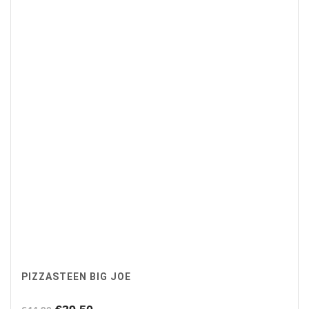
PIZZASTEEN BIG JOE
Oorspronkelijke
Huidige