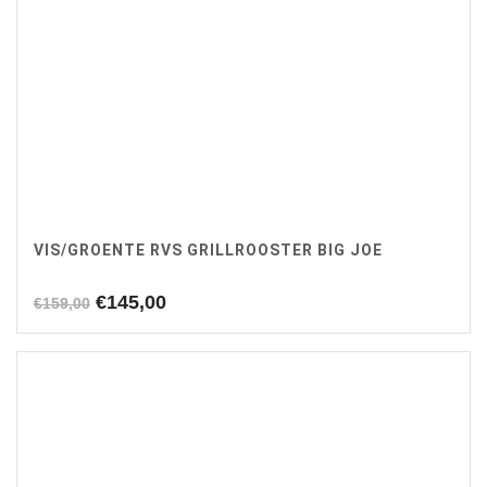
VIS/GROENTE RVS GRILLROOSTER BIG JOE
Oorspronkelijke
Huidige
€
145,00
€
159,00
prijs
prijs
was:
is:
€159,00.
€145,00.