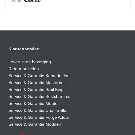
€
39,50
€
44,90
prijs
prijs
was:
is:
€44,90.
€39,50.
Klantenservice
Levertijd en bezorging
Retour artikelen
Service & Garantie Kamado Joe
Service & Garantie Masterbuilt
Service & Garantie Broil King
Service & Garantie Bestcharcoal
Service & Garantie Meater
Service & Garantie Char-Griller
Service & Garantie Forge Adour
Service & Garantie Moddern