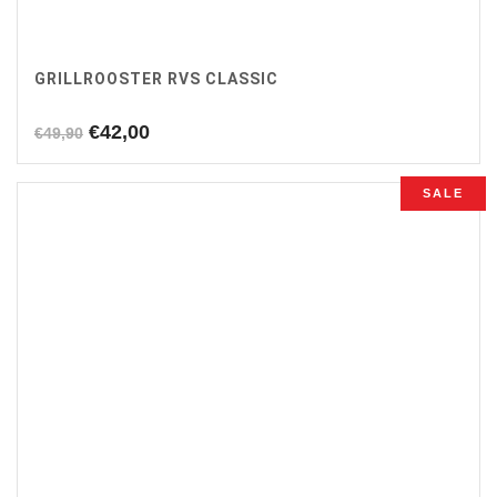
GRILLROOSTER RVS CLASSIC
Oorspronkelijke
Huidige
€
42,00
€
49,90
prijs
prijs
was:
is:
SALE
€49,90.
€42,00.