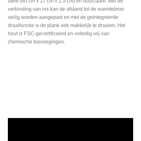
sterk (60 cm x 17 cm x 2,5 cm) en duurzaam. Met de
verbinding van rvs kan de afstand tot de warmtebron
veilig worden aangepast en met de geïntegreerde
draaifunctie is de plank ook makkelijk te draaien. Het
hout is FSC-gecertificeerd en volledig vrij van
chemische toevoegingen.