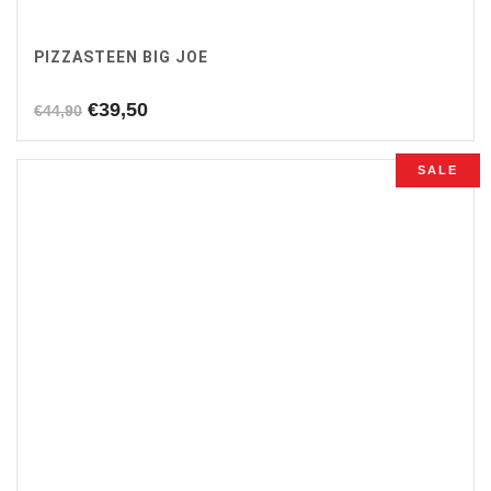
PIZZASTEEN BIG JOE
Oorspronkelijke
Huidige
€
39,50
€
44,90
prijs
prijs
was:
is:
SALE
€44,90.
€39,50.