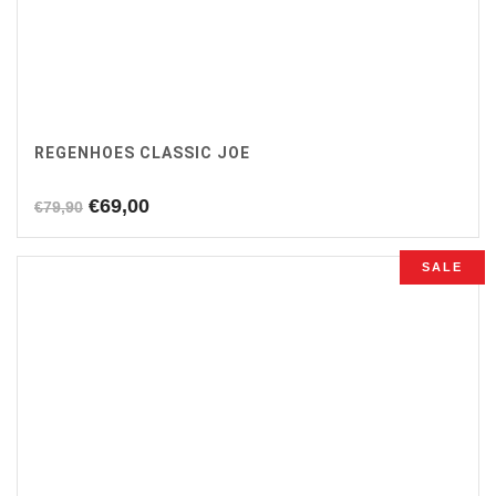
REGENHOES CLASSIC JOE
Oorspronkelijke
Huidige
€
69,00
€
79,90
prijs
prijs
was:
is:
SALE
€79,90.
€69,00.