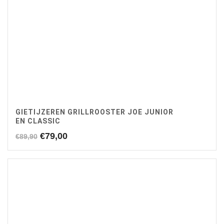
GIETIJZEREN GRILLROOSTER JOE JUNIOR
EN CLASSIC
Oorspronkelijke
Huidige
€
79,00
€
89,90
prijs
prijs
was:
is:
€89,90.
€79,00.