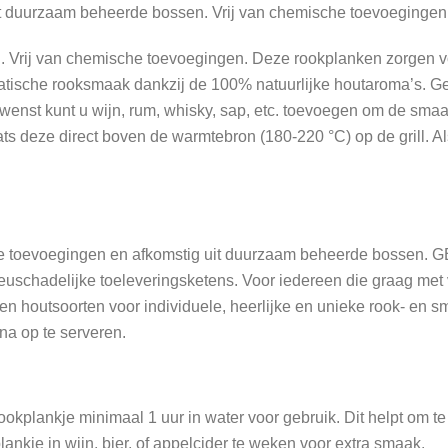
 uit duurzaam beheerde bossen. Vrij van chemische toevoegingen
. Vrij van chemische toevoegingen. Deze rookplanken zorgen vo
omatische rooksmaak dankzij de 100% natuurlijke houtaroma’s.
wenst kunt u wijn, rum, whisky, sap, etc. toevoegen om de smaa
ts deze direct boven de warmtebron (180-220 °C) op de grill. Als
sche toevoegingen en afkomstig uit duurzaam beheerde bossen. G
uschadelijke toeleveringsketens. Voor iedereen die graag met vr
en houtsoorten voor individuele, heerlijke en unieke rook- en s
na op te serveren.
okplankje minimaal 1 uur in water voor gebruik. Dit helpt om te
lankje in wijn, bier, of appelcider te weken voor extra smaak.