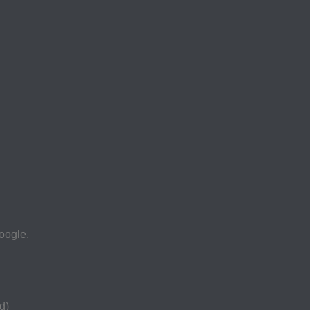
oogle.
d)