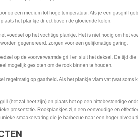
oor op een medium tot hoge temperatuur. Als je een gasgrill geb
, plaats het plankje direct boven de gloeiende kolen.
et voedsel op het vochtige plankje. Het is niet nodig om het vo
 worden gegenereerd, zorgen voor een gelijkmatige garing.
edsel op de voorverwarmde grill en sluit het deksel. De tijd die
veel mogelijk gesloten om de rook binnen te houden.
el regelmatig op gaarheid. Als het plankje vlam vat (wat soms k
rill (het zal heet zijn) en plaats het op een hittebestendige ond
stieke presentatie. Rookplankjes zijn een eenvoudige en effecti
unieke smaakervaring die je barbecue naar een hoger niveau til
CTEN