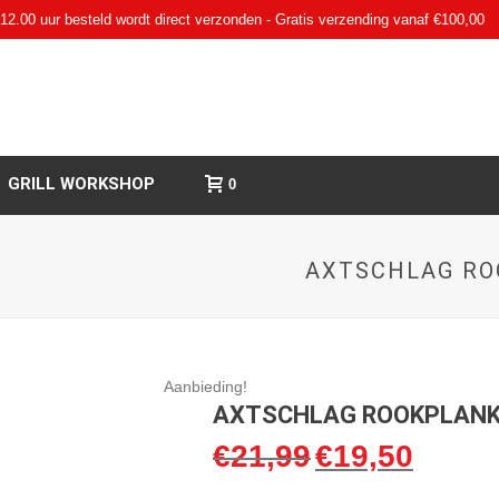
12.00 uur besteld wordt direct verzonden - Gratis verzending vanaf €100,00
GRILL WORKSHOP
0
AXTSCHLAG RO
Aanbieding!
AXTSCHLAG ROOKPLANK
€
21,99
€
19,50
Oorspronkelijke
Huidige
prijs
prijs