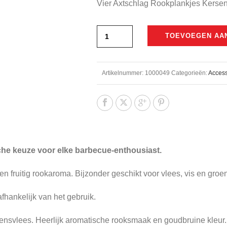
Vier Axtschlag Rookplankjes Kerse
was:
is:
€21,99.
€19,50.
TOEVOEGEN AA
Artikelnummer:
1000049
Categorieën:
Access
he keuze voor elke barbecue-enthousiast.
 en fruitig rookaroma. Bijzonder geschikt voor vlees, vis en groen
hankelijk van het gebruik.
kensvlees. Heerlijk aromatische rooksmaak en goudbruine kleur. 