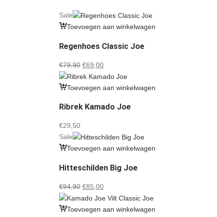
Sale
Toevoegen aan winkelwagen
Regenhoes Classic Joe
Oorspronkelijke
Huidige
€
79,90
€
69,00
prijs
prijs
was:
is:
Toevoegen aan winkelwagen
€79,90.
€69,00.
Ribrek Kamado Joe
€
29,50
Sale
Toevoegen aan winkelwagen
Hitteschilden Big Joe
Oorspronkelijke
Huidige
€
94,90
€
85,00
prijs
prijs
was:
is:
Toevoegen aan winkelwagen