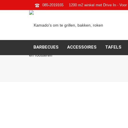
085-2019165
1200 m2 winkel met Drive In - Voor 
BARBECUES
ACCESSOIRES
TAFELS