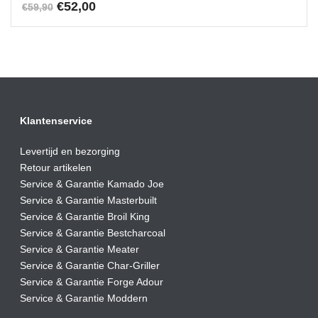
Oorspronkelijke
Huidige
€
52,00
€
59,90
prijs
prijs
was:
is:
€59,90.
€52,00.
Klantenservice
Levertijd en bezorging
Retour artikelen
Service & Garantie Kamado Joe
Service & Garantie Masterbuilt
Service & Garantie Broil King
Service & Garantie Bestcharcoal
Service & Garantie Meater
Service & Garantie Char-Griller
Service & Garantie Forge Adour
Service & Garantie Moddern