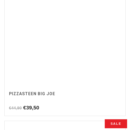
PIZZASTEEN BIG JOE
Oorspronkelijke
Huidige
€
39,50
€
44,90
prijs
prijs
was:
is:
SALE
€44,90.
€39,50.