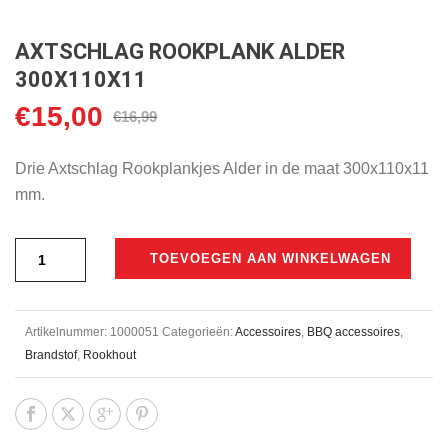
AXTSCHLAG ROOKPLANK ALDER
300X110X11
€
15,00
Oorspronkelijke
Huidige
€
16,99
prijs
prijs
was:
is:
Drie Axtschlag Rookplankjes Alder in de maat 300x110x11
€16,99.
€15,00.
mm.
TOEVOEGEN AAN WINKELWAGEN
Artikelnummer:
1000051
Categorieën:
Accessoires
,
BBQ accessoires
,
Brandstof
,
Rookhout