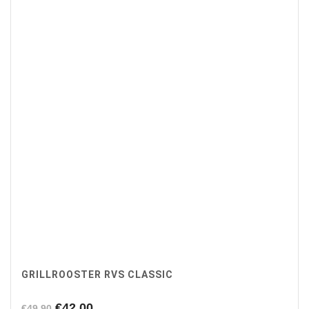
GRILLROOSTER RVS CLASSIC
Oorspronkelijke
Huidige
€
42,00
€
49,90