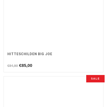
HITTESCHILDEN BIG JOE
Oorspronkelijke
Huidige
€
85,00
€
94,90
prijs
prijs
was:
is:
SALE
€94,90.
€85,00.