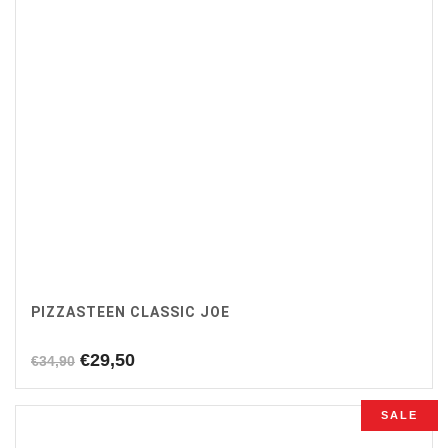
PIZZASTEEN CLASSIC JOE
Oorspronkelijke
Huidige
€
29,50
€
34,90
prijs
prijs
was:
is:
SALE
€34,90.
€29,50.