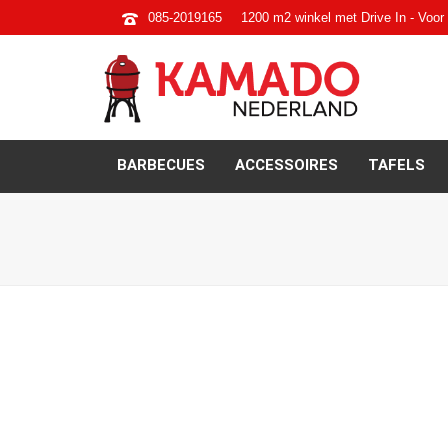
085-2019165
1200 m2 winkel met Drive In - Voor 
BARBECUES
ACCESSOIRES
TAFELS