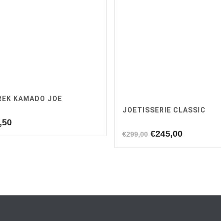
REK KAMADO JOE
JOETISSERIE CLASSIC
,50
Oorspronkelijke
Huidige
€
245,00
€
299,00
prijs
prijs
was:
is:
€299,00.
€245,00.