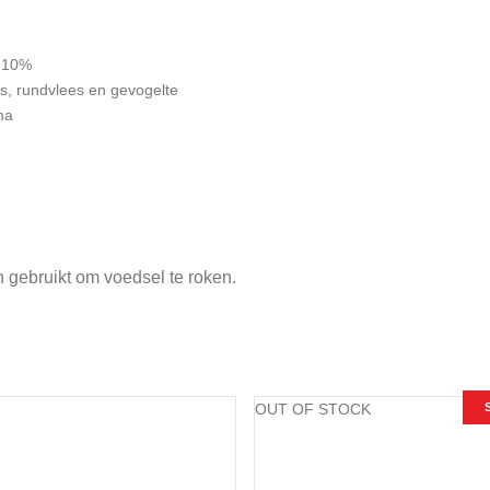
n 10%
es, rundvlees en gevogelte
ma
n gebruikt om voedsel te roken.
OUT OF STOCK