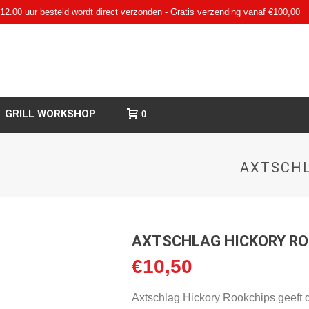
12.00 uur besteld wordt direct verzonden - Gratis verzending vanaf €100,00
GRILL WORKSHOP
0
AXTSCHL
AXTSCHLAG HICKORY RO
€
10,50
Axtschlag Hickory Rookchips geeft 