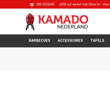
085-2019165
1200 m2 winkel met Drive In - Voor 
BARBECUES
ACCESSOIRES
TAFELS