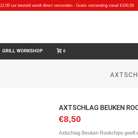
12.00 uur besteld wordt direct verzonden - Gratis verzending vanaf €100,00
GRILL WORKSHOP
0
AXTSCH
AXTSCHLAG BEUKEN ROO
€
8,50
Axtschlag Beuken Rookchips geeft e