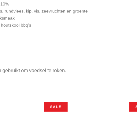
n 10%
s, rundvlees, kip, vis, zeevruchten en groente
oksmaak
, houtskool bbq’s
n gebruikt om voedsel te roken.
SALE