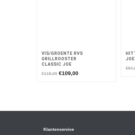
VIS/GROENTE RVS
HIT
GRILLROOSTER
JOE
CLASSIC JOE
€
94,
Oorspronkelijke
Huidige
€
109,00
€
119,00
prijs
prijs
was:
is:
€119,00.
€109,00.
Klantenservice