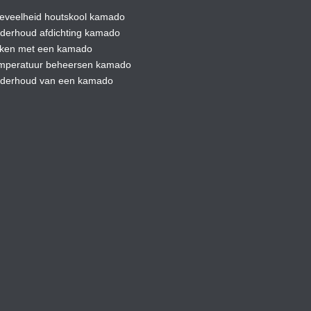
eveelheid houtskool kamado
derhoud afdic
hting kamado
ken met een kamado
mperatuur beheersen kamado
derhoud van een kamado