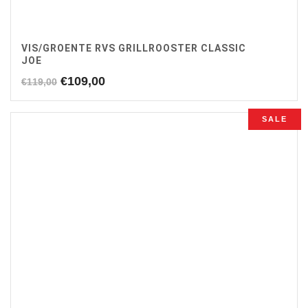
VIS/GROENTE RVS GRILLROOSTER CLASSIC
JOE
Oorspronkelijke
Huidige
€
109,00
€
119,00
prijs
prijs
was:
is:
SALE
€119,00.
€109,00.