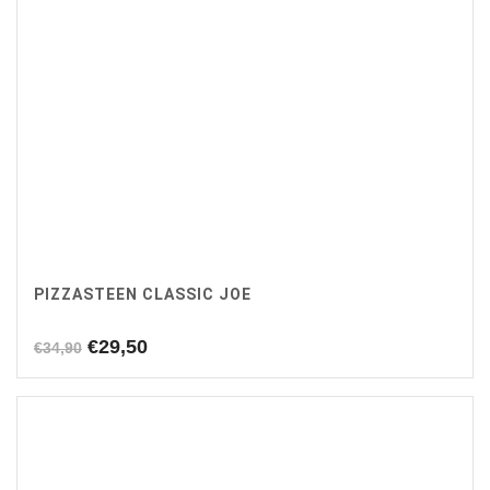
PIZZASTEEN CLASSIC JOE
Oorspronkelijke
Huidige
€
29,50
€
34,90
prijs
prijs
was:
is:
€34,90.
€29,50.