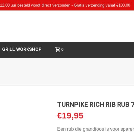
12.00 uur besteld wordt direct verzonden - Gratis verzending vanaf €100,00
GRILL WORKSHOP
0
TURNPIKE RICH RIB RUB 
€
19,95
Een rub die grandioos is voor sparer