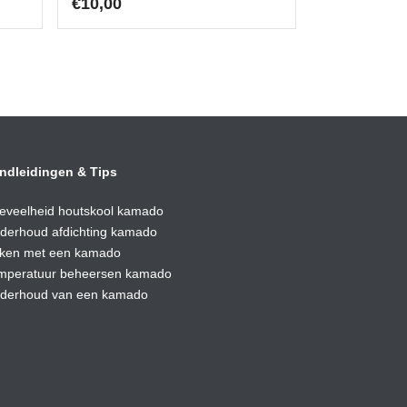
€
10,00
ndleidingen & Tips
eveelheid houtskool kamado
derhoud afdic
hting kamado
ken met een kamado
mperatuur beheersen kamado
derhoud van een kamado