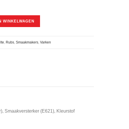
N WINKELWAGEN
lte
,
Rubs
,
Smaakmakers
,
Varken
), Smaakversterker (E621), Kleurstof