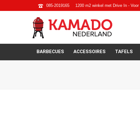
085-2019165
1200 m2 winkel met Drive In - Voor 
BARBECUES
ACCESSOIRES
TAFELS