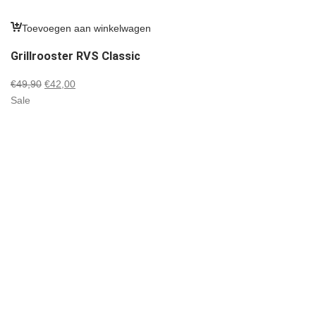
Toevoegen aan winkelwagen
Grillrooster RVS Classic
Oorspronkelijke
Huidige
€
49,90
€
42,00
prijs
prijs
Sale
was:
is:
€49,90.
€42,00.