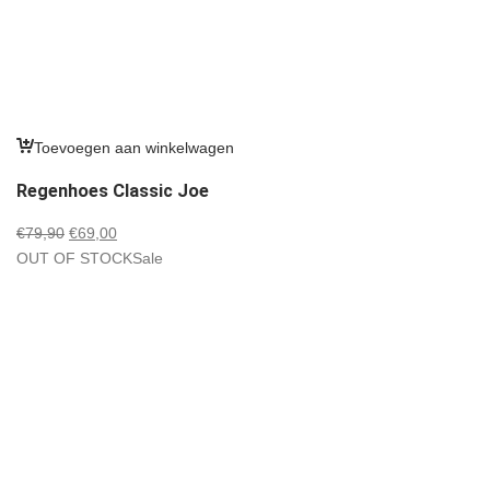
Toevoegen aan winkelwagen
Regenhoes Classic Joe
Oorspronkelijke
Huidige
€
79,90
€
69,00
prijs
prijs
OUT OF STOCK
Sale
was:
is:
€79,90.
€69,00.