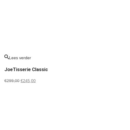
Lees verder
JoeTisserie Classic
Oorspronkelijke
Huidige
€
299,00
€
245,00
prijs
prijs
was:
is:
€299,00.
€245,00.