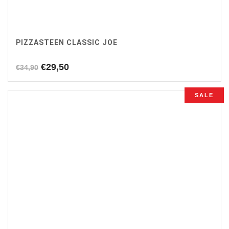
PIZZASTEEN CLASSIC JOE
Oorspronkelijke
Huidige
€
29,50
€
34,90
prijs
prijs
was:
is:
SALE
€34,90.
€29,50.