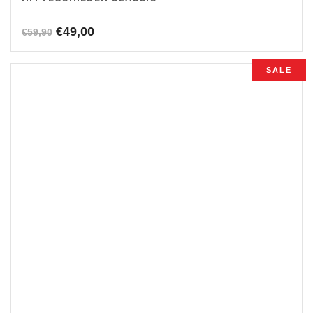
Oorspronkelijke
Huidige
€
49,00
€
59,90
prijs
prijs
was:
is:
SALE
€59,90.
€49,00.