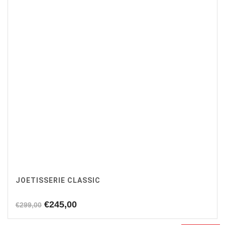
JOETISSERIE CLASSIC
Oorspronkelijke
Huidige
€
245,00
€
299,00
prijs
prijs