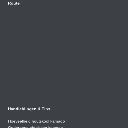
Route
Handleidingen & Tips
Hoeveelheid houtskool kamado
Onderhoud afdic
hting kamado