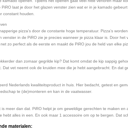
e de kamado openen. Tijdens het openen gaat veel hitte verloren maar ko
iRO laat je door het glazen venster zien wat er in je kamado gebeurt
uur constant houden.
oven
knapperige pizza’s door de constante hoge temperatuur. Pizza’s worden
n venster in de PiRO zie je precies wanneer je pizza klaar is. Door het v
 net zo perfect als de eerste en maakt de PiRO jou de held van elke piz
lekkerder dan zomaar gegrilde kip? Dat komt omdat de kip sappig geho
t. Dat vet neemt ook de kruiden mee die je hebt aangebracht. En dat gel
erd Nederlands kwaliteitsproduct in huis. Hier bedacht, getest en gem
eedschap te (de)monteren en kan in de vaatwasser.
is meer dan dat. PiRO helpt je om geweldige gerechten te maken en all
je hebt alles in een. En ook maar 1 accessoire om op te bergen. Dat sc
nde materialen: