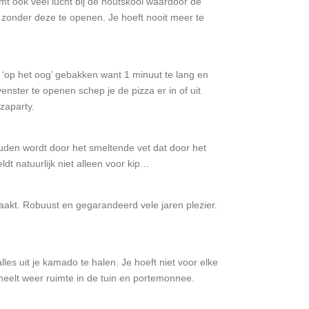
mt ook veel lucht bij de houtskool waardoor de
 zonder deze te openen. Je hoeft nooit meer te
 ‘op het oog’ gebakken want 1 minuut te lang en
enster te openen schep je de pizza er in of uit
zaparty.
uden wordt door het smeltende vet dat door het
dt natuurlijk niet alleen voor kip…
aakt. Robuust en gegarandeerd vele jaren plezier.
es uit je kamado te halen. Je hoeft niet voor elke
heelt weer ruimte in de tuin en portemonnee.