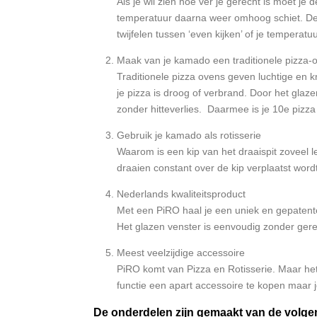
Als je wil zien hoe ver je gerecht is moet j
temperatuur daarna weer omhoog schiet. De P
twijfelen tussen ‘even kijken’ of je temperat
Maak van je kamado een traditionele pizza-
Traditionele pizza ovens geven luchtige en 
je pizza is droog of verbrand. Door het glaze
zonder hitteverlies. Daarmee is je 10e pizza
Gebruik je kamado als rotisserie
Waarom is een kip van het draaispit zoveel 
draaien constant over de kip verplaatst word
Nederlands kwaliteitsproduct
Met een PiRO haal je een uniek en gepatente
Het glazen venster is eenvoudig zonder ger
Meest veelzijdige accessoire
PiRO komt van Pizza en Rotisserie. Maar het 
functie een apart accessoire te kopen maar 
De onderdelen zijn gemaakt van de volge