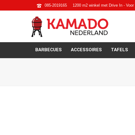
085-2019165
1200 m2 winkel met Drive In - Voor 
BARBECUES
ACCESSOIRES
TAFELS