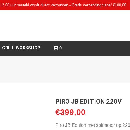
12.00 uur besteld wordt direct verzonden - Gratis verzending vanaf €100,00
GRILL WORKSHOP
0
PIRO JB EDITION 220V
€
399,00
Piro JB Edition met spitmotor op 22