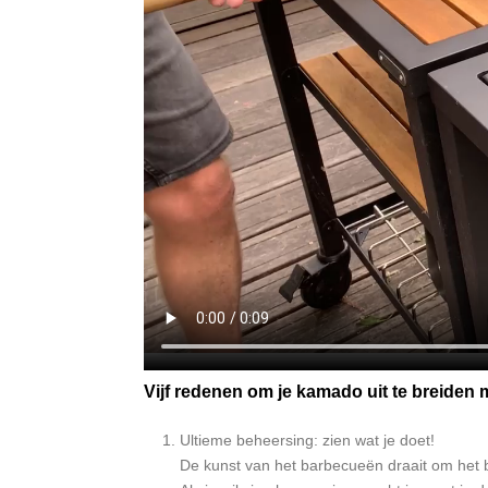
Vijf redenen om je kamado uit te breiden
Ultieme beheersing: zien wat je doet!
De kunst van het barbecueën draait om het b