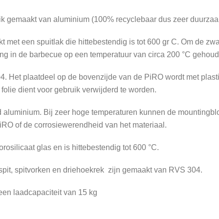
uik gemaakt van aluminium (100% recyclebaar dus zeer duurzaam)
kt met een spuitlak die hittebestendig is tot 600 gr C. Om de zw
lang in de barbecue op een temperatuur van circa 200 °C gehou
4. Het plaatdeel op de bovenzijde van de PiRO wordt met plast
folie dient voor gebruik verwijderd te worden.
d aluminium. Bij zeer hoge temperaturen kunnen de mountingblo
PiRO of de corrosiewerendheid van het materiaal.
osilicaat glas en is hittebestendig tot 600 °C.
 spit, spitvorken en driehoekrek zijn gemaakt van RVS 304.
een laadcapaciteit van 15 kg