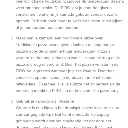
veel lucht bij de houtskool waardoor de temperatuur daarna
weer omhoog schiet. De PiRO laat je door het glazen
venster zien wat er in je kamado gebeurt zonder deze te
openen. Je hoeft nooit meer te twijfelen tussen ‘even kijken’
of je temperatuur constant houden.
Maak van je kamado een traditionele pizza-oven
Traditionele pizza ovens geven luchtige en knapperige
pizza’s door de constante hoge temperatuur. Pizza’s
worden ‘op het oog’ gebakken want 1 minuut te lang en je
pizza is droog of verbrand. Door het glazen venster in de
PiRO zie je precies wanneer je pizza klaar is. Door het
venster te openen schep je de pizza er in of uit zonder
hitteverlies. Daarmee is je 10e pizza net zo perfect als de
eerste en maakt de PiRO jou de held van elke pizzaparty.
Gebruik je kamado als rotisserie
Waarom is een kip van het draaispit zoveel lekkerder dan
zomaar gegrilde kip? Dat komt omdat de kip sappig
gehouden wordt door het smeltende vet dat door het
draaien constant over de kip verplaatst wordt. Dat vet