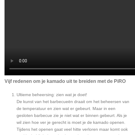
Vijf redenen om je kamado uit te breiden met de PiRO
Ultieme beheersing: zien wat je doet!
De kunst van het barbecueën draait om het beheersen van
de temperatuur en zien wat er gebeurt. Maar in een
gesloten barbecue zie je niet wat er binnen gebeurt. Als je
wil zien hoe ver je gerecht is moet je de kamado openen.
Tijdens het openen gaat veel hitte verloren maar komt ook