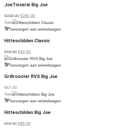
JoeTisserie Big Joe
Oorspronkelijke
Huidige
€
349,00
€
285,00
prijs
prijs
Sale
was:
is:
Toevoegen aan winkelwagen
€349,00.
€285,00.
Hitteschilden Classic
Oorspronkelijke
Huidige
€
59,90
€
49,00
prijs
prijs
was:
is:
Toevoegen aan winkelwagen
€59,90.
€49,00.
Grillrooster RVS Big Joe
€
67,50
Sale
Toevoegen aan winkelwagen
Hitteschilden Big Joe
Oorspronkelijke
Huidige
€
94,90
€
85,00