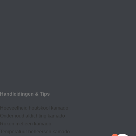
Handleidingen & Tips
Hoeveelheid houtskool kamado
Onderhoud afdic
hting kamado
Roken met een kamado
Temperatuur beheersen kamado