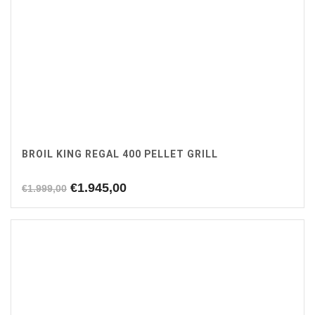
BROIL KING REGAL 400 PELLET GRILL
Oorspronkelijke
Huidige
€
1.945,00
€
1.999,00
prijs
prijs
was:
is:
€1.999,00.
€1.945,00.