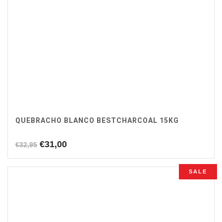
QUEBRACHO BLANCO BESTCHARCOAL 15KG
Oorspronkelijke
Huidige
€
31,00
€
32,95
prijs
prijs
was:
is:
SALE
€32,95.
€31,00.