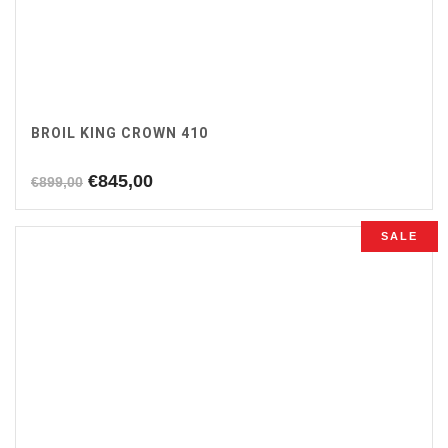
BROIL KING CROWN 410
Oorspronkelijke
Huidige
€
845,00
€
899,00
prijs
prijs
was:
is:
SALE
€899,00.
€845,00.