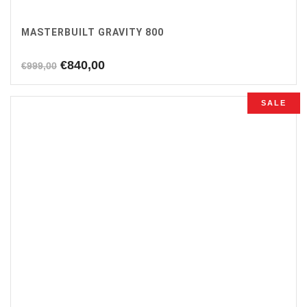
MASTERBUILT GRAVITY 800
Oorspronkelijke
Huidige
€
840,00
€
999,00
prijs
prijs
was:
is:
SALE
€999,00.
€840,00.