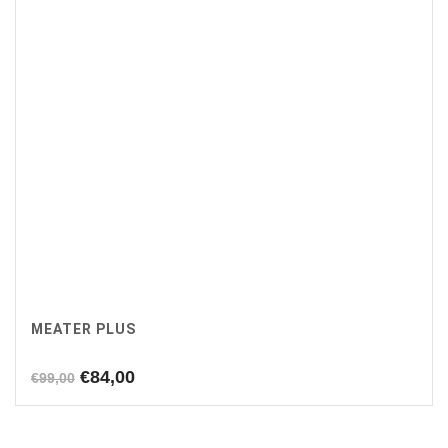
MEATER PLUS
Oorspronkelijke
Huidige
€
84,00
€
99,00
prijs
prijs
was:
is:
€99,00.
€84,00.