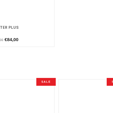
TER PLUS
Oorspronkelijke
Huidige
€
84,00
00
prijs
prijs
was:
is:
€99,00.
€84,00.
SALE