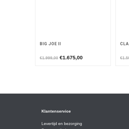
BIG JOE II
CLA
Oorspronkelijke
Huidige
€
1.675,00
€
1.999,00
€
1.5
prijs
prijs
was:
is:
€1.999,00.
€1.675,00.
Klantenservice
Levertijd en bezorging