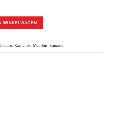
N WINKELWAGEN
rbecues
,
Kamado's
,
Moddern Kamado