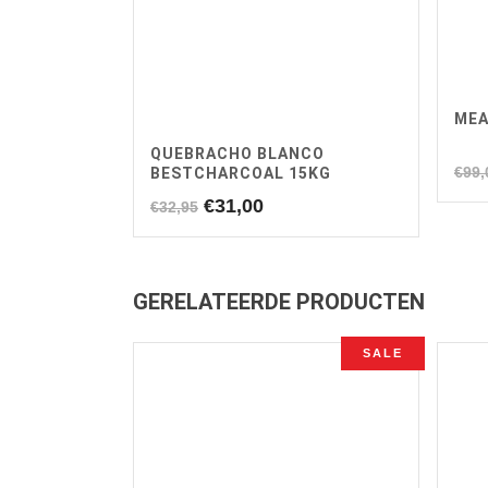
MEA
QUEBRACHO BLANCO
€
99,
BESTCHARCOAL 15KG
Oorspronkelijke
Huidige
€
31,00
€
32,95
prijs
prijs
was:
is:
€32,95.
€31,00.
GERELATEERDE PRODUCTEN
SALE