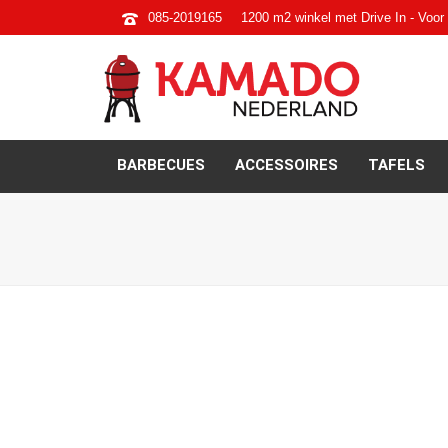
085-2019165
1200 m2 winkel met Drive In - Voor 
BARBECUES
ACCESSOIRES
TAFELS