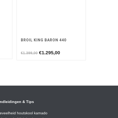
BROIL KING BARON 440
e
ge
Oorspronkelijke
Huidige
€
1.295,00
€
1.399,00
prijs
prijs
was:
is:
,00.
€1.399,00.
€1.295,00.
ndleidingen & Tips
eveelheid houtskool kamado