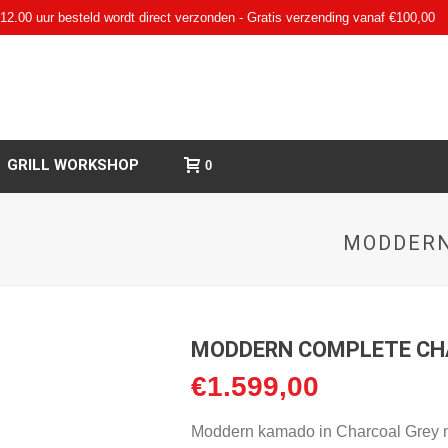
12.00 uur besteld wordt direct verzonden - Gratis verzending vanaf €100,00
GRILL WORKSHOP
0
MODDERN
MODDERN COMPLETE CH
€
1.599,00
Moddern kamado in Charcoal Grey me