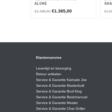
ALONE
SH
Oorspronkelijke
Huidige
€
1.365,00
€
1.499,00
€
1.6
prijs
prijs
was:
is:
€1.499,00.
€1.365,00.
Klantenservice
Levertijd en bezorging
Retour artikelen
Service & Garantie Kamado Joe
Service & Garantie Masterbuilt
Service & Garantie Broil King
Service & Garantie Bestcharcoal
Service & Garantie Meater
Service & Garantie Char-Griller