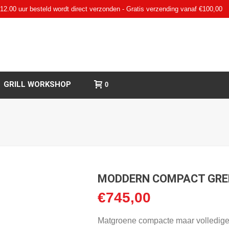
12.00 uur besteld wordt direct verzonden - Gratis verzending vanaf €100,00
GRILL WORKSHOP
0
MODDERN COMPACT GRE
€
745,00
Matgroene compacte maar volledig