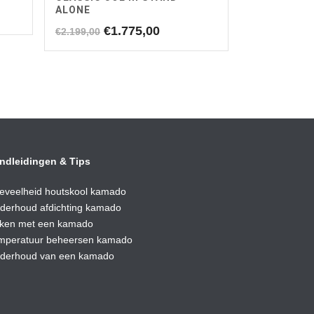
ALONE
e
ge
Oorspronkelijke
Huidige
€
1.775,00
€
2.199,00
prijs
prijs
,00.
was:
is:
€2.199,00.
€1.775,00.
ndleidingen & Tips
eveelheid houtskool kamado
derhoud afdic
hting kamado
ken met een kamado
mperatuur beheersen kamado
derhoud van een kamado