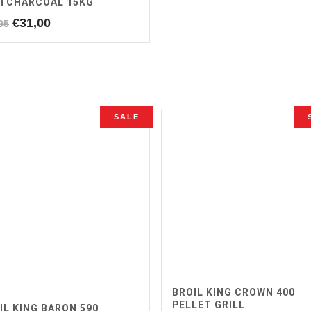
TCHARCOAL 15KG
Oorspronkelijke
Huidige
€
31,00
95
prijs
prijs
was:
is:
€32,95.
€31,00.
SALE
BROIL KING CROWN 400
PELLET GRILL
IL KING BARON 590