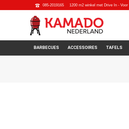
085-2019165
1200 m2 winkel met Drive In - Voor 
BARBECUES
ACCESSOIRES
TAFELS