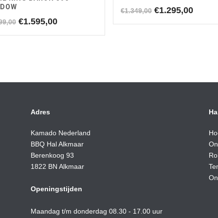
ADOW
Oorspronkelijk
Huidi
€
1.295,00
€
1.349,00
prijs
prijs
Oorspronkelijke
Huidige
€
1.595,00
99,00
was:
is:
prijs
prijs
€1.349,00.
€1.295
was:
is:
€1.699,00.
€1.595,00.
Adres
Ha
Kamado Nederland
Ho
BBQ Hal Alkmaar
On
Berenkoog 93
Ro
1822 BN Alkmaar
Te
On
Openingstijden
Maandag t/m donderdag 08.30 - 17.00 uur