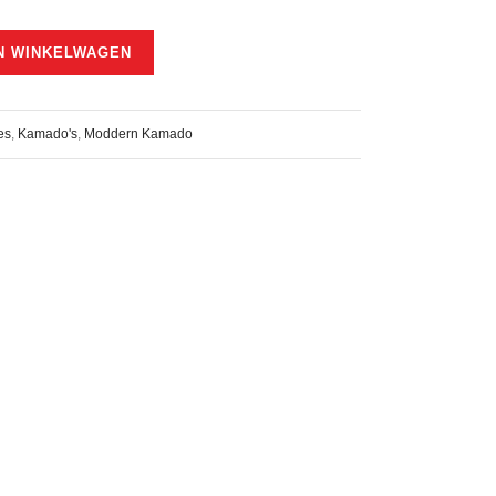
N WINKELWAGEN
es
,
Kamado's
,
Moddern Kamado