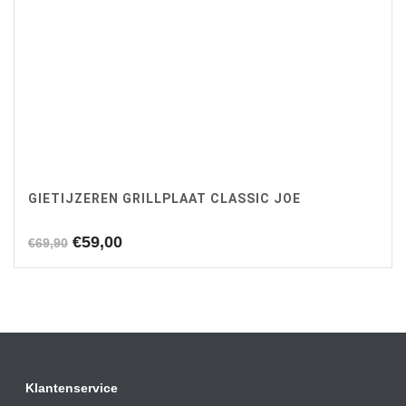
GIETIJZEREN GRILLPLAAT CLASSIC JOE
Oorspronkelijke
Huidige
€
59,00
€
69,90
prijs
prijs
was:
is:
€69,90.
€59,00.
Klantenservice