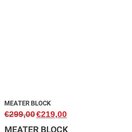
MEATER BLOCK
€
299,00
€
219,00
Oorspronkelijke
Huidige
prijs
prijs
MEATER BLOCK
was:
is: