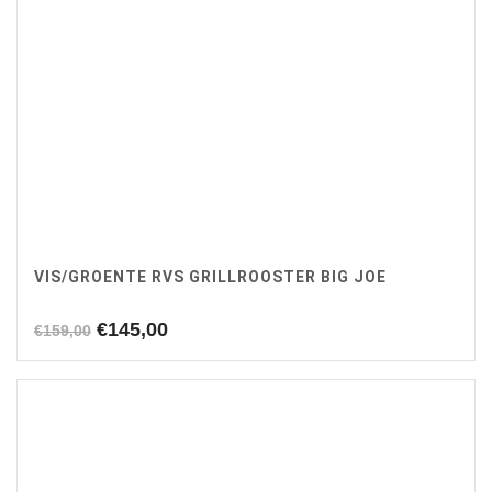
VIS/GROENTE RVS GRILLROOSTER BIG JOE
Oorspronkelijke
Huidige
€
145,00
€
159,00
prijs
prijs
was:
is:
€159,00.
€145,00.