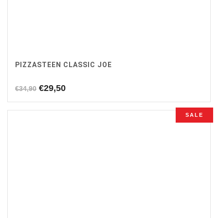
PIZZASTEEN CLASSIC JOE
Oorspronkelijke
Huidige
€
29,50
€
34,90
prijs
prijs
was:
is:
SALE
€34,90.
€29,50.