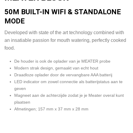
€299,00.
€219,00.
50M BUILT-IN WIFI & STANDALONE
MODE
Developed with state of the art technology combined with
an insatiable passion for mouth watering, perfectly cooked
food.
De houder is ook de oplader van je MEATER probe
Modern strak design, gemaakt van echt hout
Draadloze oplader door de vervangbare AAA batterij
LED indicator om zowel connectie als batterijstatus aan te
geven
Magneet aan de achterzijde zodat je je Meater overal kunt
plaatsen
Afmetingen; 157 mm x 37 mm x 28 mm