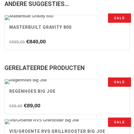
ANDERE SUGGESTIES…
SALE
MASTERBUILT GRAVITY 800
Oorspronkelijke
Huidige
€
840,00
€
999,00
prijs
prijs
was:
is:
€999,00.
€840,00.
GERELATEERDE PRODUCTEN
SALE
REGENHOES BIG JOE
Oorspronkelijke
Huidige
€
89,00
€
99,90
prijs
prijs
was:
is:
SALE
€99,90.
€89,00.
VIS/GROENTE RVS GRILLROOSTER BIG JOE