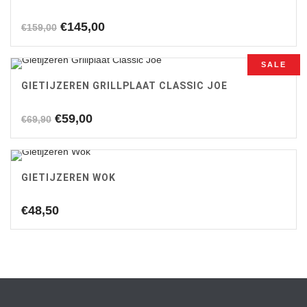
Oorspronkelijke
Huidige
€
145,00
€
159,00
prijs
prijs
was:
is:
SALE
€159,00.
€145,00.
GIETIJZEREN GRILLPLAAT CLASSIC JOE
Oorspronkelijke
Huidige
€
59,00
€
69,90
prijs
prijs
was:
is:
€69,90.
€59,00.
GIETIJZEREN WOK
€
48,50