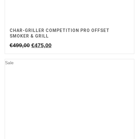
CHAR-GRILLER COMPETITION PRO OFFSET
SMOKER & GRILL
Oorspronkelijke
Huidige
€
499,00
€
475,00
prijs
prijs
was:
is:
Sale
€499,00.
€475,00.