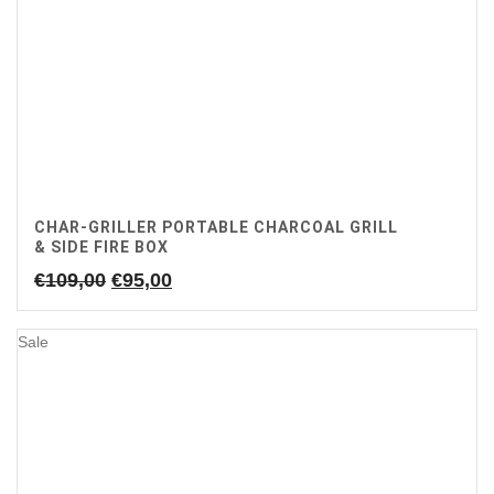
CHAR-GRILLER PORTABLE CHARCOAL GRILL
& SIDE FIRE BOX
Oorspronkelijke
Huidige
€
109,00
€
95,00
prijs
prijs
was:
is:
Sale
€109,00.
€95,00.