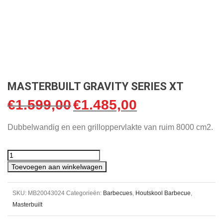
MASTERBUILT GRAVITY SERIES XT
€
1.599,00
€
1.485,00
Oorspronkelijke
Huidige
prijs
prijs
Dubbelwandig en een grilloppervlakte van ruim 8000 cm2.
was:
is:
€1.599,00.
€1.485,00.
Toevoegen aan winkelwagen
SKU:
MB20043024
Categorieën:
Barbecues
,
Houtskool Barbecue
,
Masterbuilt