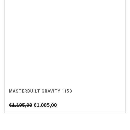
MASTERBUILT GRAVITY 1150
Oorspronkelijke
Huidige
€
1.195,00
€
1.085,00
prijs
prijs
was:
is:
€1.195,00.
€1.085,00.