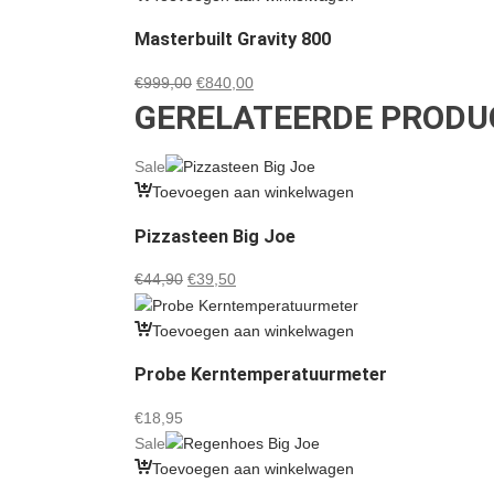
Masterbuilt Gravity 800
Oorspronkelijke
Huidige
€
999,00
€
840,00
GERELATEERDE PRODU
prijs
prijs
was:
is:
€999,00.
€840,00.
Sale
Toevoegen aan winkelwagen
Pizzasteen Big Joe
Oorspronkelijke
Huidige
€
44,90
€
39,50
prijs
prijs
was:
is:
Toevoegen aan winkelwagen
€44,90.
€39,50.
Probe Kerntemperatuurmeter
€
18,95
Sale
Toevoegen aan winkelwagen