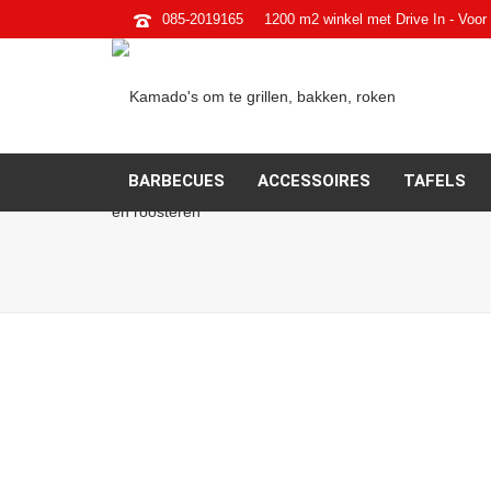
085-2019165
1200 m2 winkel met Drive In - Voor 
BARBECUES
ACCESSOIRES
TAFELS