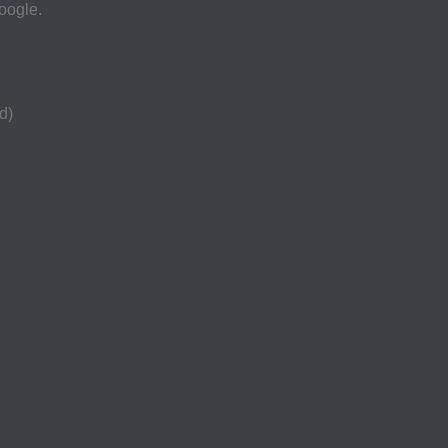
oogle.
d)