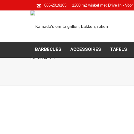
085-2019165
1200 m2 winkel met Drive In - Voor 
BARBECUES
ACCESSOIRES
TAFELS