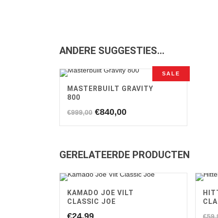
ANDERE SUGGESTIES…
SALE
MASTERBUILT GRAVITY
800
Oorspronkelijke
Huidige
€
840,00
€
999,00
prijs
prijs
was:
is:
€999,00.
€840,00.
GERELATEERDE PRODUCTEN
KAMADO JOE VILT
HIT
CLASSIC JOE
CLA
€
24,99
€
59,