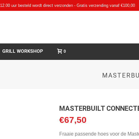
12.00 uur besteld wordt direct verzonden - Gratis verzending vanaf €100,00
GRILL WORKSHOP
0
MASTERBU
MASTERBUILT CONNECTE
€
67,50
Fraaie passende hoes voor de Master