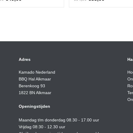
prijs
prijs
prijs
prijs
was:
is:
was:
is:
€59,90.
€49,00.
€94,90.
€85,00.
Adres
Ha
Kamado Nederland
Ho
BBQ Hal Alkmaar
On
Berenkoog 93
Ro
1822 BN Alkmaar
Te
On
Openingstijden
Maandag t/m donderdag 08.30 - 17.00 uur
Vrijdag 08:30 - 12.30 uur