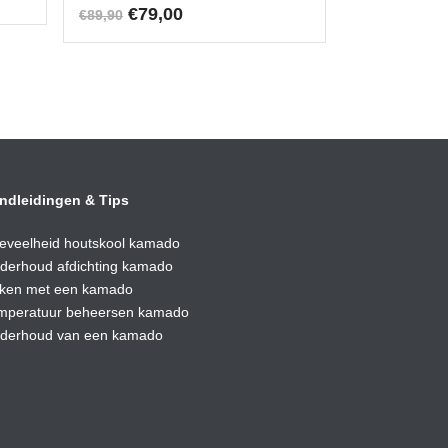
Oorspronkelijke
Huidige
€
79,00
€
89,90
prijs
prijs
was:
is:
€89,90.
€79,00.
ndleidingen & Tips
eveelheid houtskool kamado
derhoud afdic
hting kamado
ken met een kamado
mperatuur beheersen kamado
derhoud van een kamado