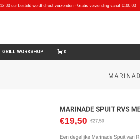
12.00 uur besteld wordt direct verzonden - Gratis verzending vanaf €100,00
GRILL WORKSHOP
0
MARINAD
MARINADE SPUIT RVS M
€
19,50
Oorspronkelijke
Huidige
€
27,50
prijs
prijs
was:
is:
Een degelijke Marinade Spuit van 