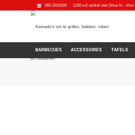
085-2019165
1200 m2 winkel met Drive In - Voor 
BARBECUES
ACCESSOIRES
TAFELS