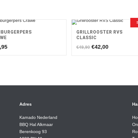
BURGERPERS
GRILLROOSTER RVS
AWE
CLASSIC
Oorspronkelijke
Huidige
,95
€
42,00
€
49,90
prijs
prijs
was:
is:
€49,90.
€42,00.
Adres
Ha
Kamado Nederland
Ho
BBQ Hal Alkmaar
On
Berenkoog 93
Ro