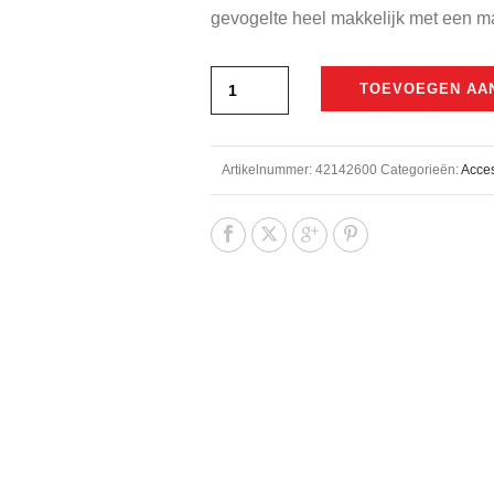
€27,50.
€19,50.
gevogelte heel makkelijk met een 
TOEVOEGEN AA
Artikelnummer:
42142600
Categorieën:
Acces