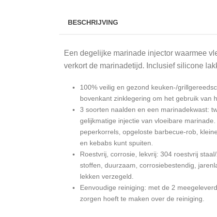
BESCHRIJVING
Een degelijke marinade injector waarmee vl
verkort de marinadetijd. Inclusief silicone la
100% veilig en gezond keuken-/grillgereedscha
bovenkant zinklegering om het gebruik van he
3 soorten naalden en een marinadekwast: tw
gelijkmatige injectie van vloeibare marinad
peperkorrels, opgeloste barbecue-rob, kleine
en kebabs kunt spuiten.
Roestvrij, corrosie, lekvrij: 304 roestvrij s
stoffen, duurzaam, corrosiebestendig, jaren
lekken verzegeld.
Eenvoudige reiniging: met de 2 meegeleverde
zorgen hoeft te maken over de reiniging.