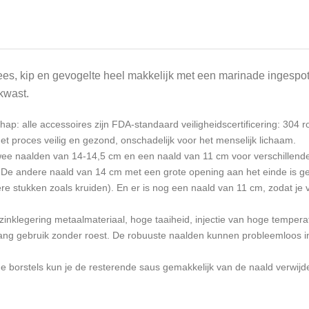
ees, kip en gevogelte heel makkelijk met een marinade ingesp
kkwast.
p: alle accessoires zijn FDA-standaard veiligheidscertificering: 304 roe
t proces veilig en gezond, onschadelijk voor het menselijk lichaam.
ee naalden van 14-14,5 cm en een naald van 11 cm voor verschillende
e. De andere naald van 14 cm met een grote opening aan het einde is ge
re stukken zoals kruiden). En er is nog een naald van 11 cm, zodat je 
taal/zinklegering metaalmateriaal, hoge taaiheid, injectie van hoge tempe
lang gebruik zonder roest. De robuuste naalden kunnen probleemloos i
 borstels kun je de resterende saus gemakkelijk van de naald verwijder