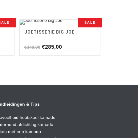
SALE
SALE
JOETISSERIE BIG JOE
Oorspronkelijke
Huidige
€
285,00
€
349,00
prijs
prijs
was:
is:
€349,00.
€285,00.
ndleidingen & Tips
eveelheid houtskool kamado
derhoud afdic
hting kamado
ken met een kamado