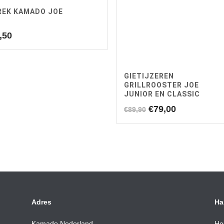
REK KAMADO JOE
,50
GIETIJZEREN
GRILLROOSTER JOE
JUNIOR EN CLASSIC
Oorspronkelijke
Huidige
€
79,00
€
89,90
prijs
prijs
was:
is:
€89,90.
€79,00.
Adres
Ha
Kamado Nederland
Ho