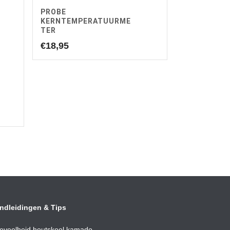
PROBE
KERNTEMPERATUURME
TER
€
18,95
ndleidingen & Tips
eveelheid houtskool kamado