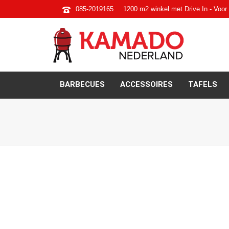
085-2019165
1200 m2 winkel met Drive In - Voor 
BARBECUES
ACCESSOIRES
TAFELS