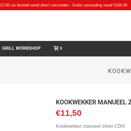
12.00 uur besteld wordt direct verzonden - Gratis verzending vanaf €100,00
GRILL WORKSHOP
0
KOOKW
KOOKWEKKER MANUEEL Z
€
11,50
Kookwekker manueel zilver CDN