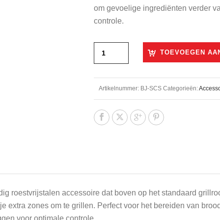
€99,90.
€87,50.
om gevoelige ingrediënten verder van
controle.
TOEVOEGEN AA
Artikelnummer:
BJ-SCS
Categorieën:
Accesso
dig roestvrijstalen accessoire dat boven op het standaard grillroo
 extra zones om te grillen. Perfect voor het bereiden van broo
eggen voor optimale controle.