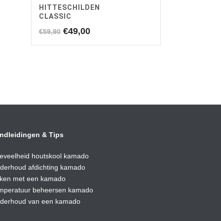
HITTESCHILDEN
CLASSIC
Oorspronkelijke
Huidige
€
49,00
€
59,90
prijs
prijs
was:
is:
€59,90.
€49,00.
ndleidingen & Tips
eveelheid houtskool kamado
derhoud afdic
hting kamado
ken met een kamado
mperatuur beheersen kamado
derhoud van een kamado