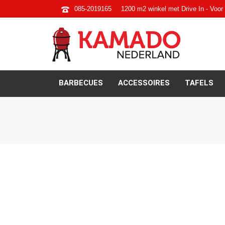
085-2019165
1200 m2 winkel met Drive In - Voor 
BARBECUES
ACCESSOIRES
TAFELS