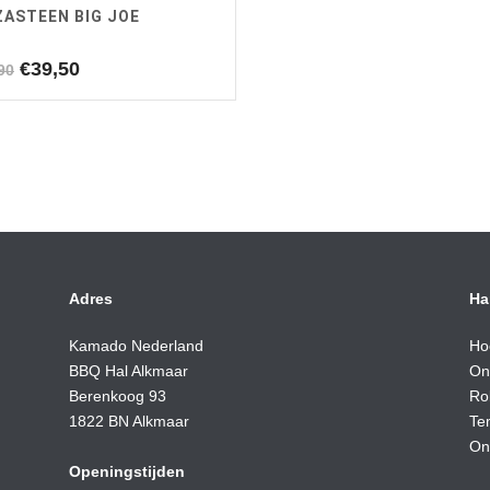
ZASTEEN BIG JOE
Oorspronkelijke
Huidige
€
39,50
90
prijs
prijs
was:
is:
€44,90.
€39,50.
Adres
Ha
Kamado Nederland
Ho
BBQ Hal Alkmaar
On
Berenkoog 93
Ro
1822 BN Alkmaar
Te
On
Openingstijden