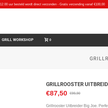
12.00 uur besteld wordt direct verzonden - Gratis verzending vanaf €100,00
GRILL WORKSHOP
0
GRILL
GRILLROOSTER UITBREID
€
87,50
Oorspronkelijke
Huidige
€
99,90
prijs
prijs
was:
is:
Grillrooster Uitbreider Big Joe. Perf