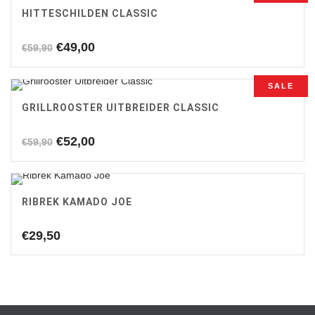
HITTESCHILDEN CLASSIC
Oorspronkelijke
Huidige
€
49,00
€
59,90
prijs
prijs
was:
is:
SALE
€59,90.
€49,00.
GRILLROOSTER UITBREIDER CLASSIC
Oorspronkelijke
Huidige
€
52,00
€
59,90
prijs
prijs
was:
is:
€59,90.
€52,00.
RIBREK KAMADO JOE
€
29,50