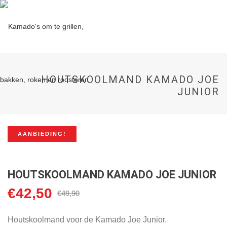
HOUTSKOOLMAND KAMADO JOE
JUNIOR
AANBIEDING!
HOUTSKOOLMAND KAMADO JOE JUNIOR
€
42,50
Oorspronkelijke
Huidige
€
49,90
prijs
prijs
was:
is:
Houtskoolmand voor de Kamado Joe Junior.