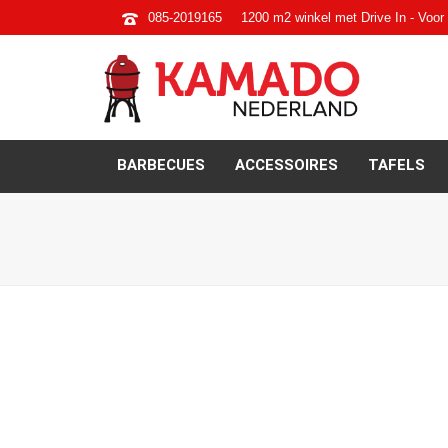
085-2019165
1200 m2 winkel met Drive In - Voor 
BARBECUES
ACCESSOIRES
TAFELS