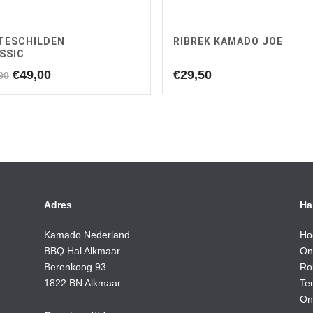
TESCHILDEN
RIBREK KAMADO JOE
SSIC
Oorspronkelijke
Huidige
€
49,00
€
29,50
90
prijs
prijs
was:
is:
€59,90.
€49,00.
Adres
Ha
Kamado Nederland
Ho
BBQ Hal Alkmaar
On
Berenkoog 93
Ro
1822 BN Alkmaar
Te
On