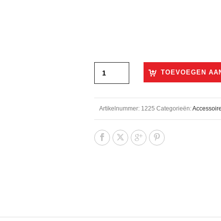
€29,50.
€22,50.
TOEVOEGEN AA
Artikelnummer:
1225
Categorieën:
Accessoir