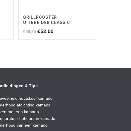
GRILLROOSTER
UITBREIDER CLASSIC
Oorspronkelijke
Huidige
€
52,00
€
59,90
prijs
prijs
was:
is:
€59,90.
€52,00.
ndleidingen & Tips
eveelheid houtskool kamado
derhoud afdic
hting kamado
ken met een kamado
mperatuur beheersen kamado
derhoud van een kamado