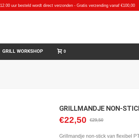
12.00 uur besteld wordt direct verzonden - Gratis verzending vanaf €100,00
GRILL WORKSHOP
0
GRILLMANDJE NON-STIC
€
22,50
Oorspronkelijke
Huidige
€
29,50
prijs
prijs
was:
is:
Grillmandje non-stick van flexibel 