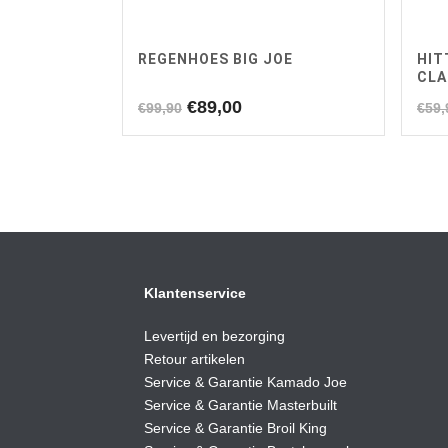
REGENHOES BIG JOE
HIT
CLA
Oorspronkelijke
Huidige
€
89,00
€
99,90
€
59,
prijs
prijs
was:
is:
€99,90.
€89,00.
Klantenservice
Levertijd en bezorging
Retour artikelen
Service & Garantie Kamado Joe
Service & Garantie Masterbuilt
Service & Garantie Broil King