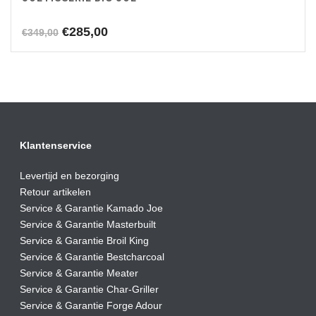
Oorspronkelijke
Huidige
€
285,00
€
349,00
prijs
prijs
was:
is:
€349,00.
€285,00.
Klantenservice
Levertijd en bezorging
Retour artikelen
Service & Garantie Kamado Joe
Service & Garantie Masterbuilt
Service & Garantie Broil King
Service & Garantie Bestcharcoal
Service & Garantie Meater
Service & Garantie Char-Griller
Service & Garantie Forge Adour