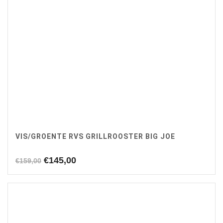
VIS/GROENTE RVS GRILLROOSTER BIG JOE
Oorspronkelijke
Huidige
€
145,00
€
159,00
prijs
prijs
was:
is:
€159,00.
€145,00.