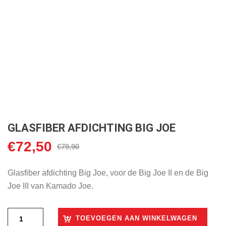
GLASFIBER AFDICHTING BIG JOE
€
72,50
Oorspronkelijke
Huidige
€
79,90
prijs
prijs
was:
is:
Glasfiber afdichting Big Joe, voor de Big Joe II en de Big
€79,90.
€72,50.
Joe III van Kamado Joe.
TOEVOEGEN AAN WINKELWAGEN